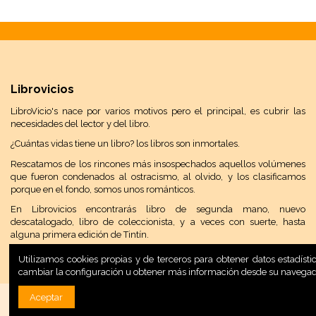
Librovicios
LibroVicio's nace por varios motivos pero el principal, es cubrir las
necesidades del lector y del libro.
¿Cuántas vidas tiene un libro? los libros son inmortales.
Rescatamos de los rincones más insospechados aquellos volúmenes
que fueron condenados al ostracismo, al olvido, y los clasificamos
porque en el fondo, somos unos románticos.
En Librovicios encontrarás libro de segunda mano, nuevo
descatalogado, libro de coleccionista, y a veces con suerte, hasta
alguna primera edición de Tintín.
Utilizamos cookies propias y de terceros para obtener datos estadís
cambiar la configuración u obtener más información desde su navega
Aceptar
Desarrollo Web:
INPQ
, 2020