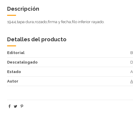
Descripción
1944,tapa dura,rozado,firma y fecha,filo inferior rayado.
Detalles del producto
Editorial
B
Descatalogado
Estado
A
Autor
A