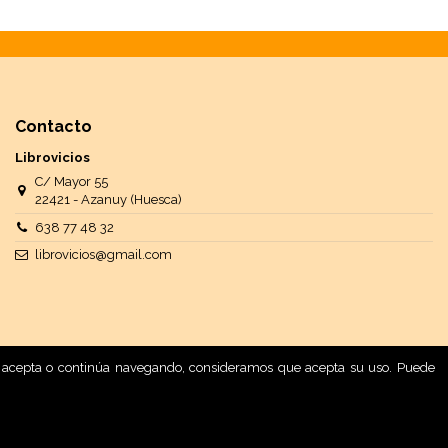
Contacto
Librovicios
C/ Mayor 55
22421 - Azanuy (Huesca)
638 77 48 32
librovicios@gmail.com
 Si acepta o continúa navegando, consideramos que acepta su uso. Puede