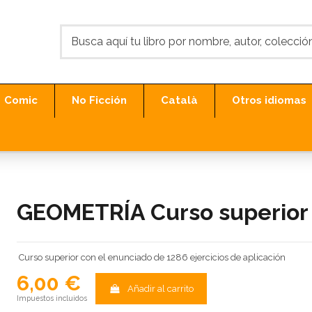
Comic
No Ficción
Català
Otros idiomas
GEOMETRÍA Curso superior
Curso superior con el enunciado de 1286 ejercicios de aplicación
6,00 €
Añadir al carrito
Impuestos incluidos