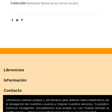
Colección
Biblioteca Básica de los temas ocultos
Librovicios
Información
Contacto
Utilizamos cookies propias y de terceros para obtener datos estadísticos de
la navegación de nuestros usuarios y mejorar nuestros servicios. Si acepta o
continúa navegando, consideramos que acepta su uso. Puede cambiar la