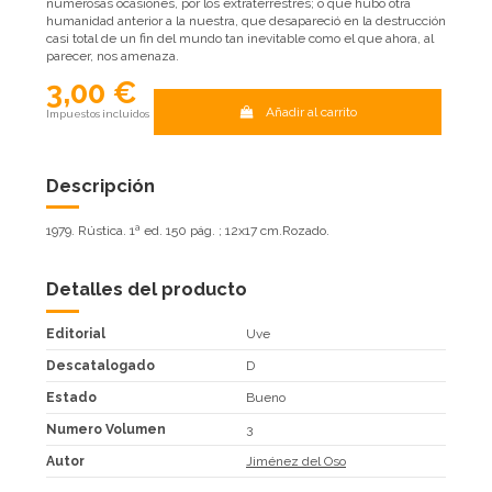
numerosas ocasiones, por los extraterrestres; o que hubo otra
humanidad anterior a la nuestra, que desapareció en la destrucción
casi total de un fin del mundo tan inevitable como el que ahora, al
parecer, nos amenaza.
3,00 €
Añadir al carrito
Impuestos incluidos
Descripción
1979. Rústica. 1ª ed. 150 pág. ; 12x17 cm.Rozado.
Detalles del producto
Editorial
Uve
Descatalogado
D
Estado
Bueno
Numero Volumen
3
Autor
Jiménez del Oso