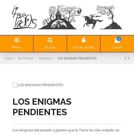
0
Menu
Buscar
Iniciar sesión
Carrito
Inicio
No Ficción
Esoterico
LOS ENIGMAS PENDIENTES
LOS ENIGMAS
PENDIENTES
Los enigmas del pasado sugieren que la Tierra ha sido visitada, en