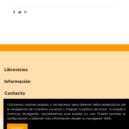
Librovicios
Información
Contacto
Utilizamos cookies propias y de terceros para obtener datos estadísticos de
la navegación de nuestros usuarios y mejorar nuestros servicios. Si acepta o
continúa navegando, consideramos que acepta su uso. Puede cambiar la
configuración u obtener más información desde su navegador Web.
Aceptar