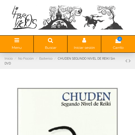
0
Menu
Buscar
Iniciar sesión
Carrito
Inicio
No Ficción
Esoterico
CHUDEN SEGUNDO NIVEL DE REIKI Sin
DVD