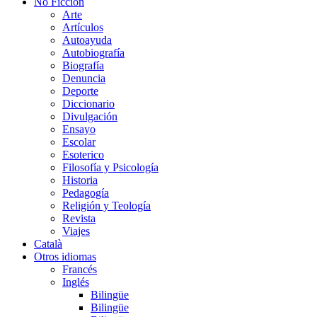
No Ficción
Arte
Artículos
Autoayuda
Autobiografía
Biografía
Denuncia
Deporte
Diccionario
Divulgación
Ensayo
Escolar
Esoterico
Filosofía y Psicología
Historia
Pedagogía
Religión y Teología
Revista
Viajes
Català
Otros idiomas
Francés
Inglés
Bilingüe
Bilingüe