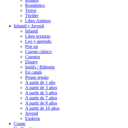
Relatos
Romántico
Terror
Thriller
Libro Antiguo
Infantil y Juvenil
Infantil
Libro texturas
Leo y aprendo
Pop up
Cuento clásico
Cuentos
Disney
Inglés / Bilingüe
En català
Peque regalo
A partir de 1 año
A partir de 3 años
A partir de 5 años
A partir de 7 años
A partir de 8 años
A partir de 10 años
Juvenil
Euskera
Comic