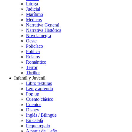
Intriga
Judicial
Marítimo
Médicos
Narrativa General
Narrativa Histórica
Novela negra
Oeste
Policíaco
Política
Relatos
Romántico
Terror
Thriller
Infantil y Juvenil
Libro texturas
Leo y aprendo
Pop up
Cuento clásico
Cuentos
Disney
Inglés / Bilingüe
En català
Peque regalo
A partir de 1 año