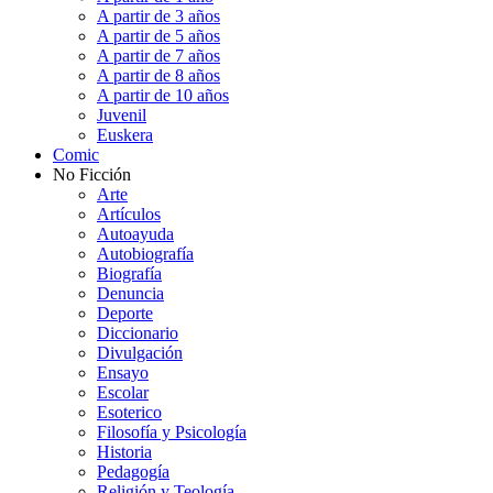
A partir de 3 años
A partir de 5 años
A partir de 7 años
A partir de 8 años
A partir de 10 años
Juvenil
Euskera
Comic
No Ficción
Arte
Artículos
Autoayuda
Autobiografía
Biografía
Denuncia
Deporte
Diccionario
Divulgación
Ensayo
Escolar
Esoterico
Filosofía y Psicología
Historia
Pedagogía
Religión y Teología