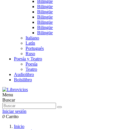
Bilingüe
Bilingüe
Bilingüe
Bilingüe
Bilingüe
Bilingüe
Bilingüe
Italiano
Latín
Portugués
Ruso
Poesía y Teatro
Poesía
Teatro
Audiolibro
Bolsilibro
Menu
Buscar
Iniciar sesión
0
Carrito
Inicio