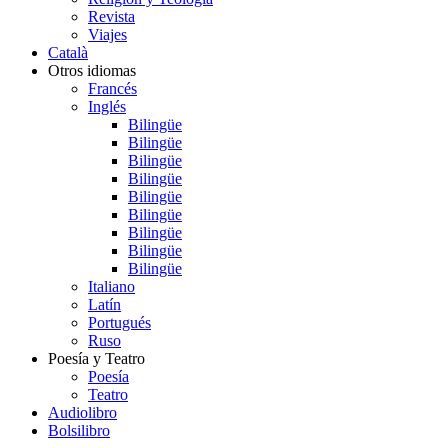
Revista
Viajes
Català
Otros idiomas
Francés
Inglés
Bilingüe
Bilingüe
Bilingüe
Bilingüe
Bilingüe
Bilingüe
Bilingüe
Bilingüe
Bilingüe
Italiano
Latín
Portugués
Ruso
Poesía y Teatro
Poesía
Teatro
Audiolibro
Bolsilibro