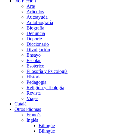
No Ficción
Arte
Artículos
Autoayuda
Autobiografía
Biografía
Denuncia
Deporte
Diccionario
Divulgación
Ensayo
Escolar
Esoterico
Filosofía y Psicología
Historia
Pedagogía
Religión y Teología
Revista
Viajes
Català
Otros idiomas
Francés
Inglés
Bilingüe
Bilingüe