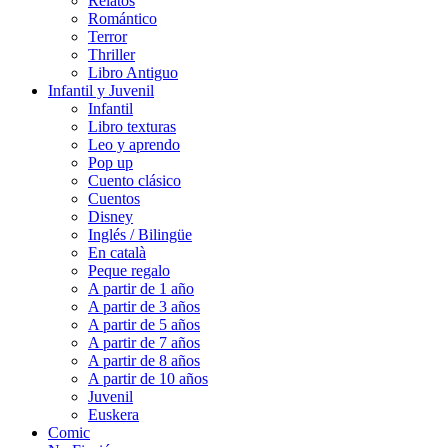
Relatos
Romántico
Terror
Thriller
Libro Antiguo
Infantil y Juvenil
Infantil
Libro texturas
Leo y aprendo
Pop up
Cuento clásico
Cuentos
Disney
Inglés / Bilingüe
En català
Peque regalo
A partir de 1 año
A partir de 3 años
A partir de 5 años
A partir de 7 años
A partir de 8 años
A partir de 10 años
Juvenil
Euskera
Comic