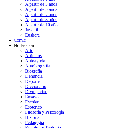
A partir de 3 años
A partir de 5 años
A partir de 7 años
A partir de 8 años
A partir de 10 años
Juvenil
Euskera
Comic
No Ficción
Arte
Artículos
Autoayuda
Autobiografía
Biografía
Denuncia
Deporte
Diccionario
Divulgación
Ensayo
Escolar
Esoterico
Filosofía y Psicología
Historia
Pedagogía
Religión y Teología