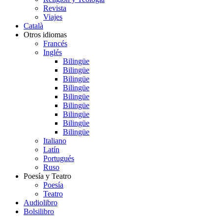
Revista
Viajes
Català
Otros idiomas
Francés
Inglés
Bilingüe
Bilingüe
Bilingüe
Bilingüe
Bilingüe
Bilingüe
Bilingüe
Bilingüe
Bilingüe
Italiano
Latín
Portugués
Ruso
Poesía y Teatro
Poesía
Teatro
Audiolibro
Bolsilibro