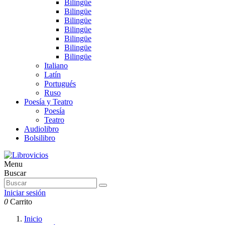
Bilingüe
Bilingüe
Bilingüe
Bilingüe
Bilingüe
Bilingüe
Bilingüe
Italiano
Latín
Portugués
Ruso
Poesía y Teatro
Poesía
Teatro
Audiolibro
Bolsilibro
Menu
Buscar
Iniciar sesión
0
Carrito
Inicio