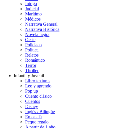
Intriga
Judicial
Marítimo
Médicos
Narrativa General
Narrativa Histórica
Novela negra
Oeste
Policíaco
Política
Relatos
Romántico
Terror
Thriller
Infantil y Juvenil
Libro texturas
Leo y aprendo
Pop up
Cuento clásico
Cuentos
Disney
Inglés / Bilingüe
En català
Peque regalo
A partir de 1 año