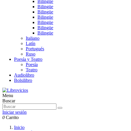
Bilingüe
Bilingüe
Bilingüe
Bilingüe
Bilingüe
Bilingüe
Bilingüe
Italiano
Latín
Portugués
Ruso
Poesía y Teatro
Poesía
Teatro
Audiolibro
Bolsilibro
Menu
Buscar
Iniciar sesión
0
Carrito
Inicio