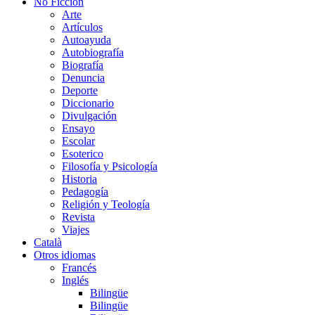
No Ficción
Arte
Artículos
Autoayuda
Autobiografía
Biografía
Denuncia
Deporte
Diccionario
Divulgación
Ensayo
Escolar
Esoterico
Filosofía y Psicología
Historia
Pedagogía
Religión y Teología
Revista
Viajes
Català
Otros idiomas
Francés
Inglés
Bilingüe
Bilingüe