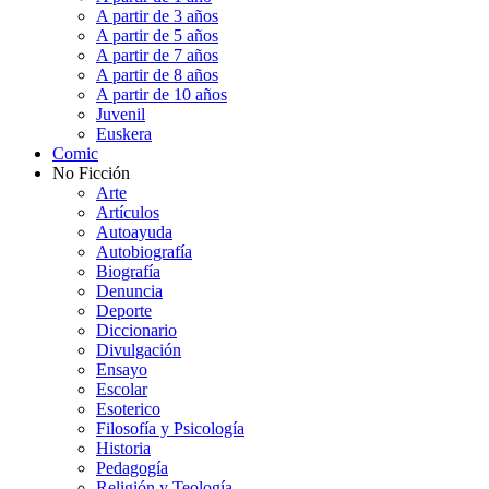
A partir de 3 años
A partir de 5 años
A partir de 7 años
A partir de 8 años
A partir de 10 años
Juvenil
Euskera
Comic
No Ficción
Arte
Artículos
Autoayuda
Autobiografía
Biografía
Denuncia
Deporte
Diccionario
Divulgación
Ensayo
Escolar
Esoterico
Filosofía y Psicología
Historia
Pedagogía
Religión y Teología