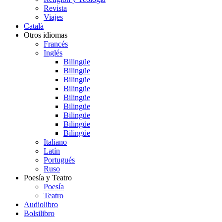
Revista
Viajes
Català
Otros idiomas
Francés
Inglés
Bilingüe
Bilingüe
Bilingüe
Bilingüe
Bilingüe
Bilingüe
Bilingüe
Bilingüe
Bilingüe
Italiano
Latín
Portugués
Ruso
Poesía y Teatro
Poesía
Teatro
Audiolibro
Bolsilibro