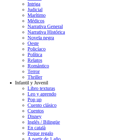
Intriga
Judicial
Marítimo
Médicos
Narrativa General
Narrativa Histórica
Novela negra
Oeste
Policíaco
Política
Relatos
Romántico
Terror
Thriller
Infantil y Juvenil
Libro texturas
Leo y aprendo
Pop up
Cuento clásico
Cuentos
Disney
Inglés / Bilingüe
En català
Peque regalo
A partir de 1 año