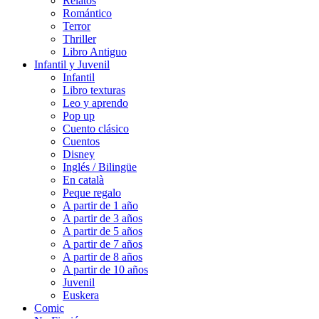
Relatos
Romántico
Terror
Thriller
Libro Antiguo
Infantil y Juvenil
Infantil
Libro texturas
Leo y aprendo
Pop up
Cuento clásico
Cuentos
Disney
Inglés / Bilingüe
En català
Peque regalo
A partir de 1 año
A partir de 3 años
A partir de 5 años
A partir de 7 años
A partir de 8 años
A partir de 10 años
Juvenil
Euskera
Comic