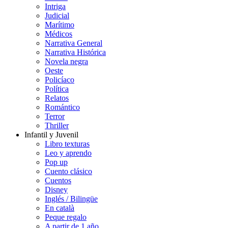
Intriga
Judicial
Marítimo
Médicos
Narrativa General
Narrativa Histórica
Novela negra
Oeste
Policíaco
Política
Relatos
Romántico
Terror
Thriller
Infantil y Juvenil
Libro texturas
Leo y aprendo
Pop up
Cuento clásico
Cuentos
Disney
Inglés / Bilingüe
En català
Peque regalo
A partir de 1 año