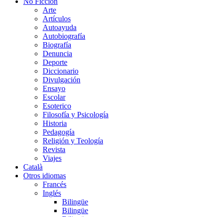
No Ficción
Arte
Artículos
Autoayuda
Autobiografía
Biografía
Denuncia
Deporte
Diccionario
Divulgación
Ensayo
Escolar
Esoterico
Filosofía y Psicología
Historia
Pedagogía
Religión y Teología
Revista
Viajes
Català
Otros idiomas
Francés
Inglés
Bilingüe
Bilingüe