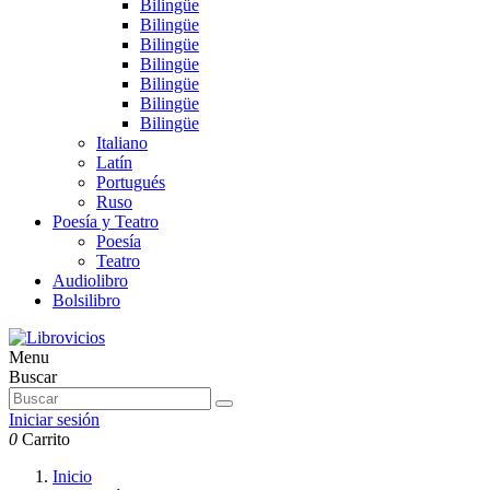
Bilingüe
Bilingüe
Bilingüe
Bilingüe
Bilingüe
Bilingüe
Bilingüe
Italiano
Latín
Portugués
Ruso
Poesía y Teatro
Poesía
Teatro
Audiolibro
Bolsilibro
Menu
Buscar
Iniciar sesión
0
Carrito
Inicio