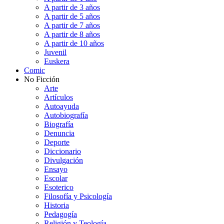
A partir de 3 años
A partir de 5 años
A partir de 7 años
A partir de 8 años
A partir de 10 años
Juvenil
Euskera
Comic
No Ficción
Arte
Artículos
Autoayuda
Autobiografía
Biografía
Denuncia
Deporte
Diccionario
Divulgación
Ensayo
Escolar
Esoterico
Filosofía y Psicología
Historia
Pedagogía
Religión y Teología