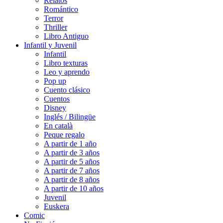
Relatos
Romántico
Terror
Thriller
Libro Antiguo
Infantil y Juvenil
Infantil
Libro texturas
Leo y aprendo
Pop up
Cuento clásico
Cuentos
Disney
Inglés / Bilingüe
En català
Peque regalo
A partir de 1 año
A partir de 3 años
A partir de 5 años
A partir de 7 años
A partir de 8 años
A partir de 10 años
Juvenil
Euskera
Comic