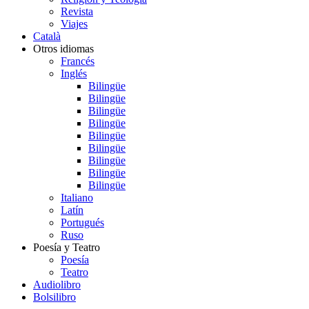
Revista
Viajes
Català
Otros idiomas
Francés
Inglés
Bilingüe
Bilingüe
Bilingüe
Bilingüe
Bilingüe
Bilingüe
Bilingüe
Bilingüe
Bilingüe
Italiano
Latín
Portugués
Ruso
Poesía y Teatro
Poesía
Teatro
Audiolibro
Bolsilibro