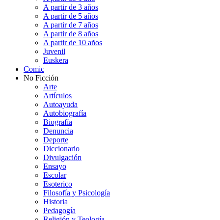
A partir de 3 años
A partir de 5 años
A partir de 7 años
A partir de 8 años
A partir de 10 años
Juvenil
Euskera
Comic
No Ficción
Arte
Artículos
Autoayuda
Autobiografía
Biografía
Denuncia
Deporte
Diccionario
Divulgación
Ensayo
Escolar
Esoterico
Filosofía y Psicología
Historia
Pedagogía
Religión y Teología