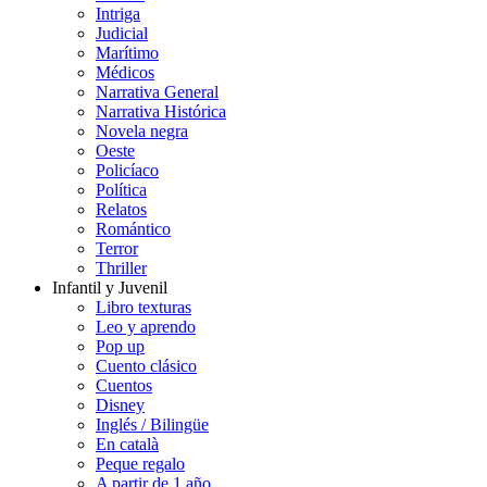
Intriga
Judicial
Marítimo
Médicos
Narrativa General
Narrativa Histórica
Novela negra
Oeste
Policíaco
Política
Relatos
Romántico
Terror
Thriller
Infantil y Juvenil
Libro texturas
Leo y aprendo
Pop up
Cuento clásico
Cuentos
Disney
Inglés / Bilingüe
En català
Peque regalo
A partir de 1 año