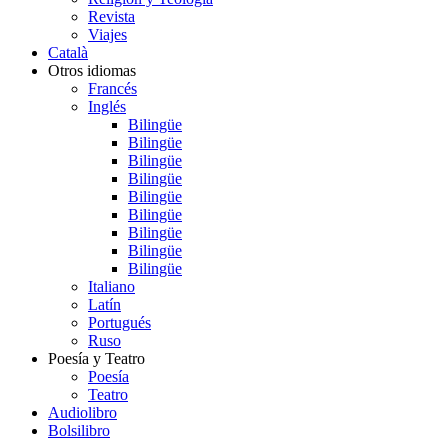
Revista
Viajes
Català
Otros idiomas
Francés
Inglés
Bilingüe
Bilingüe
Bilingüe
Bilingüe
Bilingüe
Bilingüe
Bilingüe
Bilingüe
Bilingüe
Italiano
Latín
Portugués
Ruso
Poesía y Teatro
Poesía
Teatro
Audiolibro
Bolsilibro