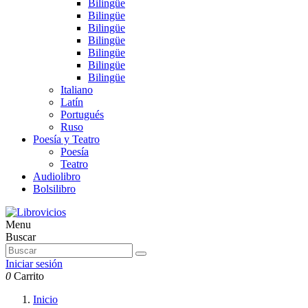
Bilingüe
Bilingüe
Bilingüe
Bilingüe
Bilingüe
Bilingüe
Bilingüe
Italiano
Latín
Portugués
Ruso
Poesía y Teatro
Poesía
Teatro
Audiolibro
Bolsilibro
Menu
Buscar
Iniciar sesión
0
Carrito
Inicio