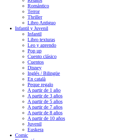
Relatos
Romántico
Terror
Thriller
Libro Antiguo
Infantil y Juvenil
Infantil
Libro texturas
Leo y aprendo
Pop up
Cuento clásico
Cuentos
Disney
Inglés / Bilingüe
En català
Peque regalo
A partir de 1 año
A partir de 3 años
A partir de 5 años
A partir de 7 años
A partir de 8 años
A partir de 10 años
Juvenil
Euskera
Comic