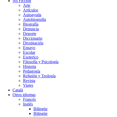
No Ficción
Arte
Artículos
Autoayuda
Autobiografía
Biografía
Denuncia
Deporte
Diccionario
Divulgación
Ensayo
Escolar
Esoterico
Filosofía y Psicología
Historia
Pedagogía
Religión y Teología
Revista
Viajes
Català
Otros idiomas
Francés
Inglés
Bilingüe
Bilingüe