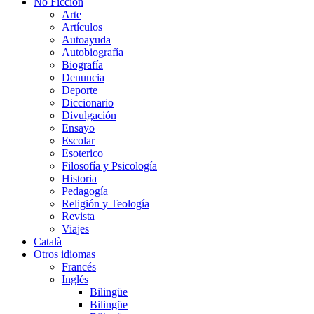
No Ficción
Arte
Artículos
Autoayuda
Autobiografía
Biografía
Denuncia
Deporte
Diccionario
Divulgación
Ensayo
Escolar
Esoterico
Filosofía y Psicología
Historia
Pedagogía
Religión y Teología
Revista
Viajes
Català
Otros idiomas
Francés
Inglés
Bilingüe
Bilingüe