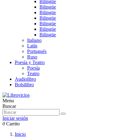
Bilingüe
Bilingüe
Bilingüe
Bilingüe
Bilingüe
Bilingüe
Bilingüe
Italiano
Latín
Portugués
Ruso
Poesía y Teatro
Poesía
Teatro
Audiolibro
Bolsilibro
Menu
Buscar
Iniciar sesión
0
Carrito
Inicio