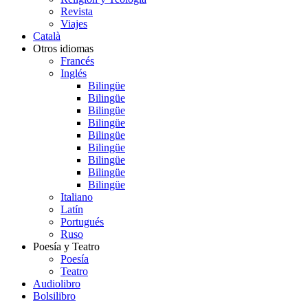
Revista
Viajes
Català
Otros idiomas
Francés
Inglés
Bilingüe
Bilingüe
Bilingüe
Bilingüe
Bilingüe
Bilingüe
Bilingüe
Bilingüe
Bilingüe
Italiano
Latín
Portugués
Ruso
Poesía y Teatro
Poesía
Teatro
Audiolibro
Bolsilibro