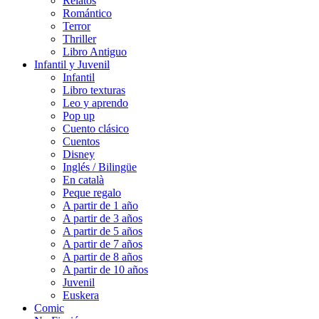
Relatos
Romántico
Terror
Thriller
Libro Antiguo
Infantil y Juvenil
Infantil
Libro texturas
Leo y aprendo
Pop up
Cuento clásico
Cuentos
Disney
Inglés / Bilingüe
En català
Peque regalo
A partir de 1 año
A partir de 3 años
A partir de 5 años
A partir de 7 años
A partir de 8 años
A partir de 10 años
Juvenil
Euskera
Comic