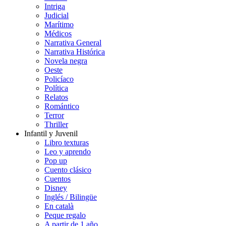
Intriga
Judicial
Marítimo
Médicos
Narrativa General
Narrativa Histórica
Novela negra
Oeste
Policíaco
Política
Relatos
Romántico
Terror
Thriller
Infantil y Juvenil
Libro texturas
Leo y aprendo
Pop up
Cuento clásico
Cuentos
Disney
Inglés / Bilingüe
En català
Peque regalo
A partir de 1 año