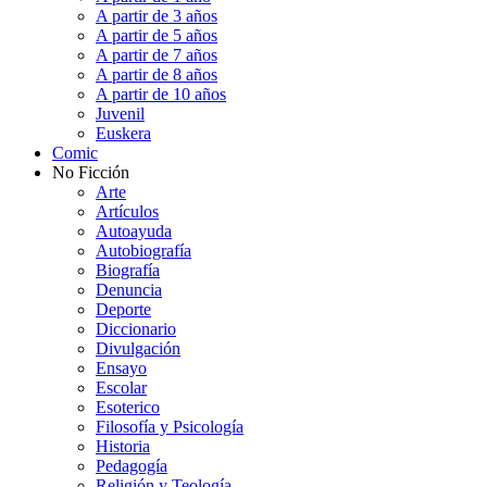
A partir de 3 años
A partir de 5 años
A partir de 7 años
A partir de 8 años
A partir de 10 años
Juvenil
Euskera
Comic
No Ficción
Arte
Artículos
Autoayuda
Autobiografía
Biografía
Denuncia
Deporte
Diccionario
Divulgación
Ensayo
Escolar
Esoterico
Filosofía y Psicología
Historia
Pedagogía
Religión y Teología