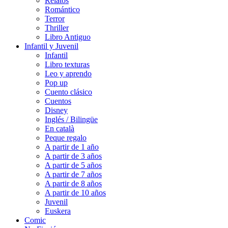
Relatos
Romántico
Terror
Thriller
Libro Antiguo
Infantil y Juvenil
Infantil
Libro texturas
Leo y aprendo
Pop up
Cuento clásico
Cuentos
Disney
Inglés / Bilingüe
En català
Peque regalo
A partir de 1 año
A partir de 3 años
A partir de 5 años
A partir de 7 años
A partir de 8 años
A partir de 10 años
Juvenil
Euskera
Comic