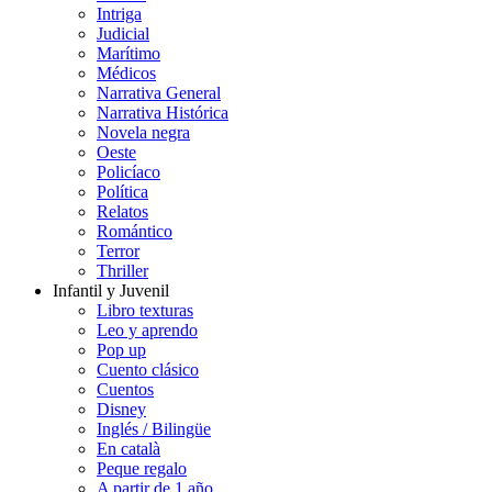
Intriga
Judicial
Marítimo
Médicos
Narrativa General
Narrativa Histórica
Novela negra
Oeste
Policíaco
Política
Relatos
Romántico
Terror
Thriller
Infantil y Juvenil
Libro texturas
Leo y aprendo
Pop up
Cuento clásico
Cuentos
Disney
Inglés / Bilingüe
En català
Peque regalo
A partir de 1 año