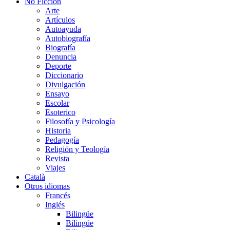
No Ficción
Arte
Artículos
Autoayuda
Autobiografía
Biografía
Denuncia
Deporte
Diccionario
Divulgación
Ensayo
Escolar
Esoterico
Filosofía y Psicología
Historia
Pedagogía
Religión y Teología
Revista
Viajes
Català
Otros idiomas
Francés
Inglés
Bilingüe
Bilingüe