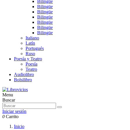
Bilingüe
Bilingüe
Bilingüe
Bilingüe
Bilingüe
Bilingüe
Bilingüe
Italiano
Latín
Portugués
Ruso
Poesía y Teatro
Poesía
Teatro
Audiolibro
Bolsilibro
Menu
Buscar
Iniciar sesión
0
Carrito
Inicio