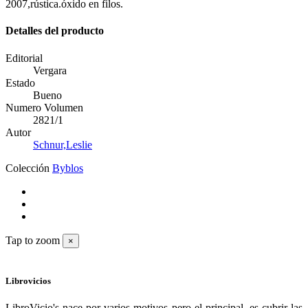
2007,rústica.óxido en filos.
Detalles del producto
Editorial
Vergara
Estado
Bueno
Numero Volumen
2821/1
Autor
Schnur,Leslie
Colección
Byblos
Tap to zoom
×
Librovicios
LibroVicio's nace por varios motivos pero el principal, es cubrir las