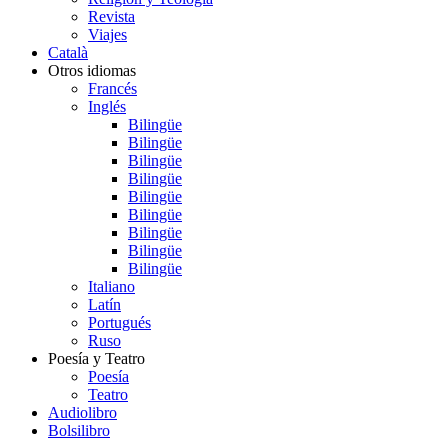
Revista
Viajes
Català
Otros idiomas
Francés
Inglés
Bilingüe
Bilingüe
Bilingüe
Bilingüe
Bilingüe
Bilingüe
Bilingüe
Bilingüe
Bilingüe
Italiano
Latín
Portugués
Ruso
Poesía y Teatro
Poesía
Teatro
Audiolibro
Bolsilibro