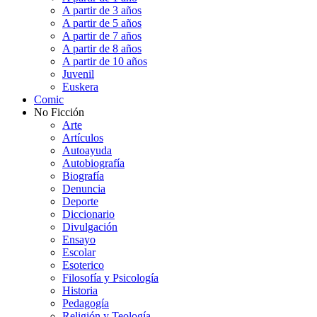
A partir de 3 años
A partir de 5 años
A partir de 7 años
A partir de 8 años
A partir de 10 años
Juvenil
Euskera
Comic
No Ficción
Arte
Artículos
Autoayuda
Autobiografía
Biografía
Denuncia
Deporte
Diccionario
Divulgación
Ensayo
Escolar
Esoterico
Filosofía y Psicología
Historia
Pedagogía
Religión y Teología