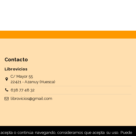
Contacto
Librovicios
C/ Mayor 55
22421 - Azanuy (Huesca)
638 77 48 32
librovicios@gmail.com
 Si acepta o continúa navegando, consideramos que acepta su uso. Puede