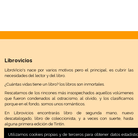
Librovicios
LibroVicio's nace por varios motivos pero el principal, es cubrir las
necesidades del lector y del libro.
¿Cuántas vidas tiene un libro? los libros son inmortales.
Rescatamos de los rincones más insospechados aquellos volúmenes
que fueron condenados al ostracismo, al olvido, y los clasificamos
porque en el fondo, somos unos románticos.
En Librovicios encontrarás libro de segunda mano, nuevo
descatalogado, libro de coleccionista, y a veces con suerte, hasta
alguna primera edición de Tintín.
Utilizamos cookies propias y de terceros para obtener datos estadís