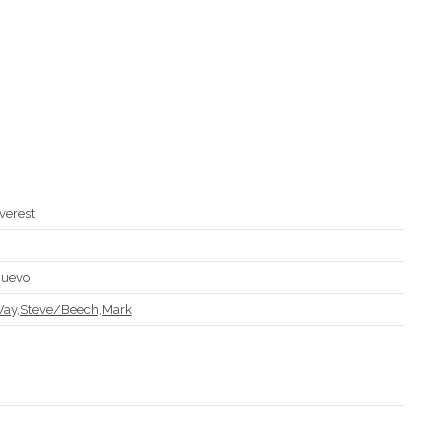
verest
D
uevo
ay,Steve/Beech,Mark