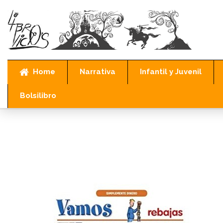
Home
Narrativa
Infantil y Juvenil
Bolsilibro
Inicio
Infantil y Juvenil
Infantil
VAMOS DE COMPRAS