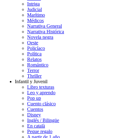
Intriga
Judicial
Marítimo
Médicos
Narrativa General
Narrativa Histórica
Novela negra
Oeste
Policíaco
Política
Relatos
Romántico
Terror
Thriller
Infantil y Juvenil
Libro texturas
Leo y aprendo
Pop up
Cuento clásico
Cuentos
Disney
Inglés / Bilingüe
En català
Peque regalo
A partir de 1 año