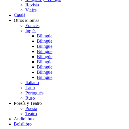
Revista
Viajes
Català
Otros idiomas
Francés
Inglés
Bilingüe
Bilingüe
Bilingüe
Bilingüe
Bilingüe
Bilingüe
Bilingüe
Bilingüe
Bilingüe
Italiano
Latín
Portugués
Ruso
Poesía y Teatro
Poesía
Teatro
Audiolibro
Bolsilibro