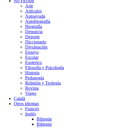
No Ficción
Arte
Artículos
Autoayuda
Autobiografía
Biografía
Denuncia
Deporte
Diccionario
Divulgación
Ensayo
Escolar
Esoterico
Filosofía y Psicología
Historia
Pedagogía
Religión y Teología
Revista
Viajes
Català
Otros idiomas
Francés
Inglés
Bilingüe
Bilingüe