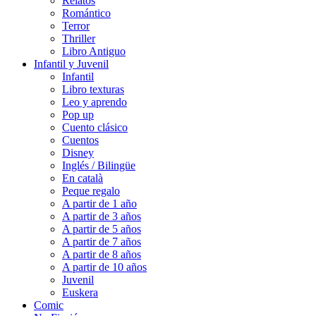
Relatos
Romántico
Terror
Thriller
Libro Antiguo
Infantil y Juvenil
Infantil
Libro texturas
Leo y aprendo
Pop up
Cuento clásico
Cuentos
Disney
Inglés / Bilingüe
En català
Peque regalo
A partir de 1 año
A partir de 3 años
A partir de 5 años
A partir de 7 años
A partir de 8 años
A partir de 10 años
Juvenil
Euskera
Comic