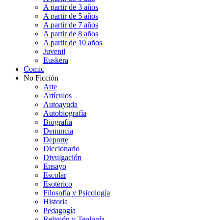
A partir de 3 años
A partir de 5 años
A partir de 7 años
A partir de 8 años
A partir de 10 años
Juvenil
Euskera
Comic
No Ficción
Arte
Artículos
Autoayuda
Autobiografía
Biografía
Denuncia
Deporte
Diccionario
Divulgación
Ensayo
Escolar
Esoterico
Filosofía y Psicología
Historia
Pedagogía
Religión y Teología