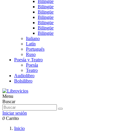
Bilingüe
Bilingüe
Bilingüe
Bilingüe
Bilingüe
Bilingüe
Bilingüe
Italiano
Latín
Portugués
Ruso
Poesía y Teatro
Poesía
Teatro
Audiolibro
Bolsilibro
Menu
Buscar
Iniciar sesión
0
Carrito
Inicio