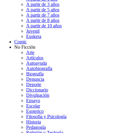
A partir de 3 años
A partir de 5 años
A partir de 7 años
A partir de 8 años
A partir de 10 años
Juvenil
Euskera
Comic
No Ficción
Arte
Artículos
Autoayuda
Autobiografía
Biografía
Denuncia
Deporte
Diccionario
Divulgación
Ensayo
Escolar
Esoterico
Filosofía y Psicología
Historia
Pedagogía
Religión y Teología