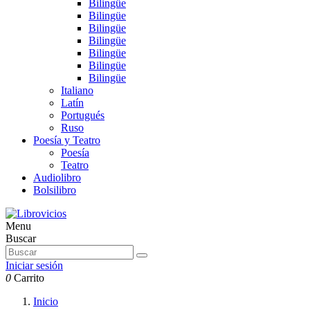
Bilingüe
Bilingüe
Bilingüe
Bilingüe
Bilingüe
Bilingüe
Bilingüe
Italiano
Latín
Portugués
Ruso
Poesía y Teatro
Poesía
Teatro
Audiolibro
Bolsilibro
Menu
Buscar
Iniciar sesión
0
Carrito
Inicio