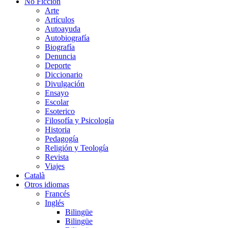
No Ficción
Arte
Artículos
Autoayuda
Autobiografía
Biografía
Denuncia
Deporte
Diccionario
Divulgación
Ensayo
Escolar
Esoterico
Filosofía y Psicología
Historia
Pedagogía
Religión y Teología
Revista
Viajes
Català
Otros idiomas
Francés
Inglés
Bilingüe
Bilingüe