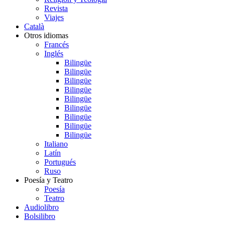
Revista
Viajes
Català
Otros idiomas
Francés
Inglés
Bilingüe
Bilingüe
Bilingüe
Bilingüe
Bilingüe
Bilingüe
Bilingüe
Bilingüe
Bilingüe
Italiano
Latín
Portugués
Ruso
Poesía y Teatro
Poesía
Teatro
Audiolibro
Bolsilibro