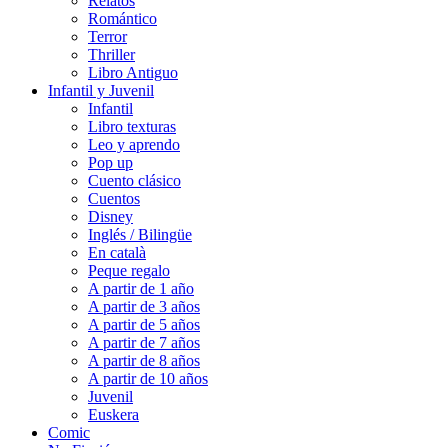
Relatos
Romántico
Terror
Thriller
Libro Antiguo
Infantil y Juvenil
Infantil
Libro texturas
Leo y aprendo
Pop up
Cuento clásico
Cuentos
Disney
Inglés / Bilingüe
En català
Peque regalo
A partir de 1 año
A partir de 3 años
A partir de 5 años
A partir de 7 años
A partir de 8 años
A partir de 10 años
Juvenil
Euskera
Comic