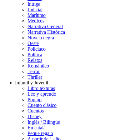
Intriga
Judicial
Marítimo
Médicos
Narrativa General
Narrativa Histórica
Novela negra
Oeste
Policíaco
Política
Relatos
Romántico
Terror
Thriller
Infantil y Juvenil
Libro texturas
Leo y aprendo
Pop up
Cuento clásico
Cuentos
Disney
Inglés / Bilingüe
En català
Peque regalo
A partir de 1 año