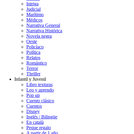
Intriga
Judicial
Marítimo
Médicos
Narrativa General
Narrativa Histórica
Novela negra
Oeste
Policíaco
Política
Relatos
Romántico
Terror
Thriller
Infantil y Juvenil
Libro texturas
Leo y aprendo
Pop up
Cuento clásico
Cuentos
Disney
Inglés / Bilingüe
En català
Peque regalo
A partir de 1 año