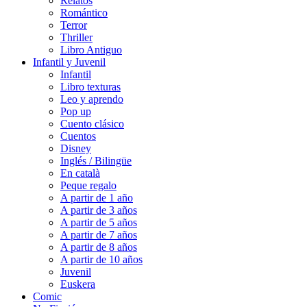
Relatos
Romántico
Terror
Thriller
Libro Antiguo
Infantil y Juvenil
Infantil
Libro texturas
Leo y aprendo
Pop up
Cuento clásico
Cuentos
Disney
Inglés / Bilingüe
En català
Peque regalo
A partir de 1 año
A partir de 3 años
A partir de 5 años
A partir de 7 años
A partir de 8 años
A partir de 10 años
Juvenil
Euskera
Comic