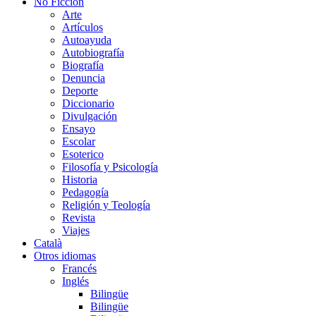
No Ficción
Arte
Artículos
Autoayuda
Autobiografía
Biografía
Denuncia
Deporte
Diccionario
Divulgación
Ensayo
Escolar
Esoterico
Filosofía y Psicología
Historia
Pedagogía
Religión y Teología
Revista
Viajes
Català
Otros idiomas
Francés
Inglés
Bilingüe
Bilingüe