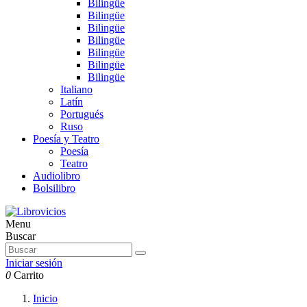
Bilingüe
Bilingüe
Bilingüe
Bilingüe
Bilingüe
Bilingüe
Bilingüe
Italiano
Latín
Portugués
Ruso
Poesía y Teatro
Poesía
Teatro
Audiolibro
Bolsilibro
Menu
Buscar
Iniciar sesión
0
Carrito
Inicio