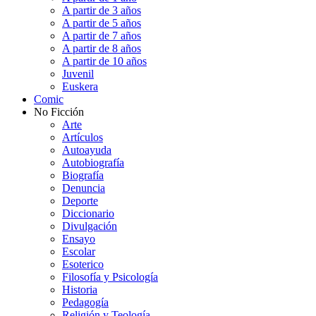
A partir de 3 años
A partir de 5 años
A partir de 7 años
A partir de 8 años
A partir de 10 años
Juvenil
Euskera
Comic
No Ficción
Arte
Artículos
Autoayuda
Autobiografía
Biografía
Denuncia
Deporte
Diccionario
Divulgación
Ensayo
Escolar
Esoterico
Filosofía y Psicología
Historia
Pedagogía
Religión y Teología