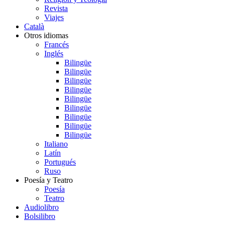
Revista
Viajes
Català
Otros idiomas
Francés
Inglés
Bilingüe
Bilingüe
Bilingüe
Bilingüe
Bilingüe
Bilingüe
Bilingüe
Bilingüe
Bilingüe
Italiano
Latín
Portugués
Ruso
Poesía y Teatro
Poesía
Teatro
Audiolibro
Bolsilibro