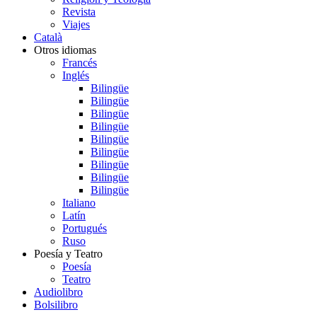
Revista
Viajes
Català
Otros idiomas
Francés
Inglés
Bilingüe
Bilingüe
Bilingüe
Bilingüe
Bilingüe
Bilingüe
Bilingüe
Bilingüe
Bilingüe
Italiano
Latín
Portugués
Ruso
Poesía y Teatro
Poesía
Teatro
Audiolibro
Bolsilibro