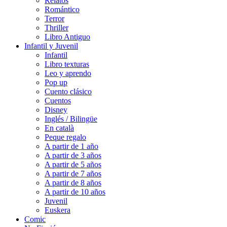
Relatos
Romántico
Terror
Thriller
Libro Antiguo
Infantil y Juvenil
Infantil
Libro texturas
Leo y aprendo
Pop up
Cuento clásico
Cuentos
Disney
Inglés / Bilingüe
En català
Peque regalo
A partir de 1 año
A partir de 3 años
A partir de 5 años
A partir de 7 años
A partir de 8 años
A partir de 10 años
Juvenil
Euskera
Comic