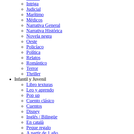
Intriga
Judicial
Marítimo
Médicos
Narrativa General
Narrativa Histórica
Novela negra
Oeste
Policíaco
Política
Relatos
Romántico
Terror
Thriller
Infantil y Juvenil
Libro texturas
Leo y aprendo
Pop up
Cuento clásico
Cuentos
Disney
Inglés / Bilingüe
En català
Peque regalo
A partir de 1 año