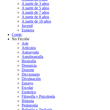
A partir de 3 años
A partir de 5 años
A partir de 7 años
A partir de 8 años
A partir de 10 años
Juvenil
Euskera
Comic
No Ficción
Arte
Artículos
Autoayuda
Autobiografía
Biografía
Denuncia
Deporte
Diccionario
Divulgación
Ensayo
Escolar
Esoterico
Filosofía y Psicología
Historia
Pedagogía
Religión y Teología