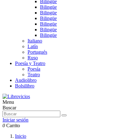
Bilingüe
Bilingüe
Bilingüe
Bilingüe
Bilingüe
Bilingüe
Bilingüe
Italiano
Latín
Portugués
Ruso
Poesía y Teatro
Poesía
Teatro
Audiolibro
Bolsilibro
Menu
Buscar
Iniciar sesión
0
Carrito
Inicio