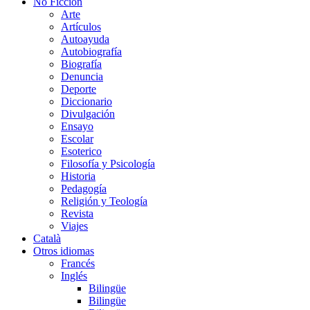
No Ficción
Arte
Artículos
Autoayuda
Autobiografía
Biografía
Denuncia
Deporte
Diccionario
Divulgación
Ensayo
Escolar
Esoterico
Filosofía y Psicología
Historia
Pedagogía
Religión y Teología
Revista
Viajes
Català
Otros idiomas
Francés
Inglés
Bilingüe
Bilingüe