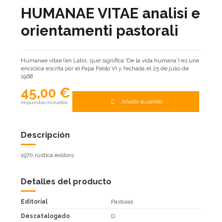
HUMANAE VITAE analisi e
orientamenti pastorali
Humanae vitae (en Latín, que significa 'De la vida humana') es una
encíclica escrita por el Papa Pablo VI y fechada el 25 de julio de
1968
45,00 €
Añadir al carrito
Impuestos incluidos
Descripción
1970,rústica,exlibris.
Detalles del producto
Editorial
Pastorali
Descatalogado
D