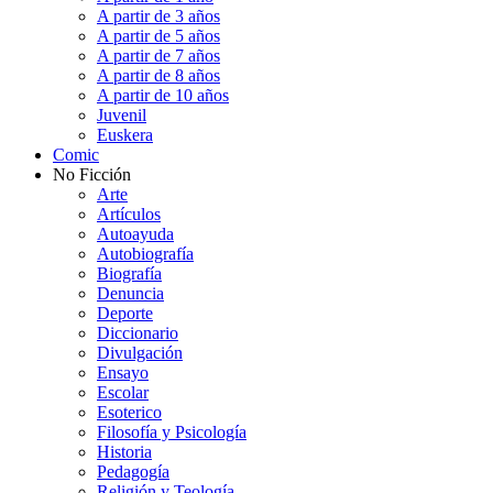
A partir de 3 años
A partir de 5 años
A partir de 7 años
A partir de 8 años
A partir de 10 años
Juvenil
Euskera
Comic
No Ficción
Arte
Artículos
Autoayuda
Autobiografía
Biografía
Denuncia
Deporte
Diccionario
Divulgación
Ensayo
Escolar
Esoterico
Filosofía y Psicología
Historia
Pedagogía
Religión y Teología