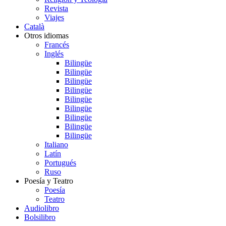
Revista
Viajes
Català
Otros idiomas
Francés
Inglés
Bilingüe
Bilingüe
Bilingüe
Bilingüe
Bilingüe
Bilingüe
Bilingüe
Bilingüe
Bilingüe
Italiano
Latín
Portugués
Ruso
Poesía y Teatro
Poesía
Teatro
Audiolibro
Bolsilibro