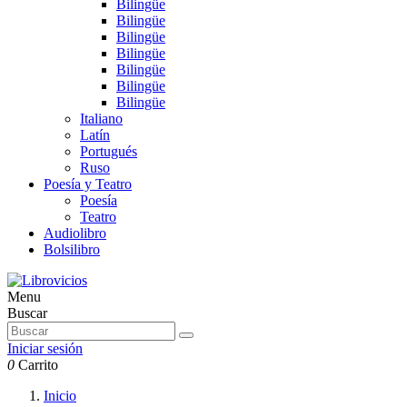
Bilingüe
Bilingüe
Bilingüe
Bilingüe
Bilingüe
Bilingüe
Bilingüe
Italiano
Latín
Portugués
Ruso
Poesía y Teatro
Poesía
Teatro
Audiolibro
Bolsilibro
Menu
Buscar
Iniciar sesión
0
Carrito
Inicio