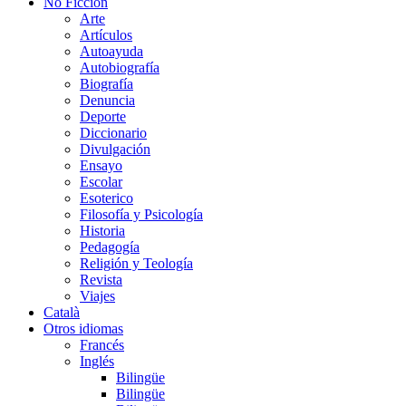
No Ficción
Arte
Artículos
Autoayuda
Autobiografía
Biografía
Denuncia
Deporte
Diccionario
Divulgación
Ensayo
Escolar
Esoterico
Filosofía y Psicología
Historia
Pedagogía
Religión y Teología
Revista
Viajes
Català
Otros idiomas
Francés
Inglés
Bilingüe
Bilingüe