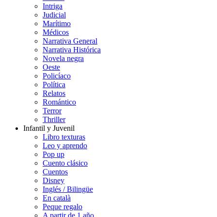
Intriga
Judicial
Marítimo
Médicos
Narrativa General
Narrativa Histórica
Novela negra
Oeste
Policíaco
Política
Relatos
Romántico
Terror
Thriller
Infantil y Juvenil
Libro texturas
Leo y aprendo
Pop up
Cuento clásico
Cuentos
Disney
Inglés / Bilingüe
En català
Peque regalo
A partir de 1 año