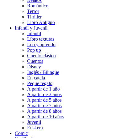
Relatos
Romántico
Terror
Thriller
Libro Antiguo
Infantil y Juvenil
Infantil
Libro texturas
Leo y aprendo
Pop up
Cuento clásico
Cuentos
Disney
Inglés / Bilingüe
En català
Peque regalo
A partir de 1 año
A partir de 3 años
A partir de 5 años
A partir de 7 años
A partir de 8 años
A partir de 10 años
Juvenil
Euskera
Comic