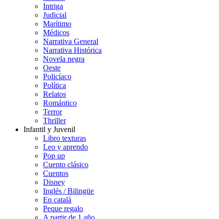
Intriga
Judicial
Marítimo
Médicos
Narrativa General
Narrativa Histórica
Novela negra
Oeste
Policíaco
Política
Relatos
Romántico
Terror
Thriller
Infantil y Juvenil
Libro texturas
Leo y aprendo
Pop up
Cuento clásico
Cuentos
Disney
Inglés / Bilingüe
En català
Peque regalo
A partir de 1 año