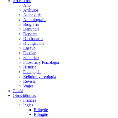
No Ficción
Arte
Artículos
Autoayuda
Autobiografía
Biografía
Denuncia
Deporte
Diccionario
Divulgación
Ensayo
Escolar
Esoterico
Filosofía y Psicología
Historia
Pedagogía
Religión y Teología
Revista
Viajes
Català
Otros idiomas
Francés
Inglés
Bilingüe
Bilingüe