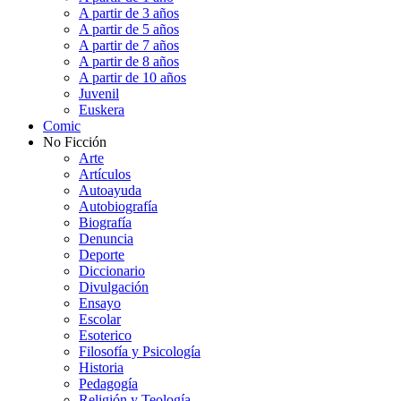
A partir de 3 años
A partir de 5 años
A partir de 7 años
A partir de 8 años
A partir de 10 años
Juvenil
Euskera
Comic
No Ficción
Arte
Artículos
Autoayuda
Autobiografía
Biografía
Denuncia
Deporte
Diccionario
Divulgación
Ensayo
Escolar
Esoterico
Filosofía y Psicología
Historia
Pedagogía
Religión y Teología