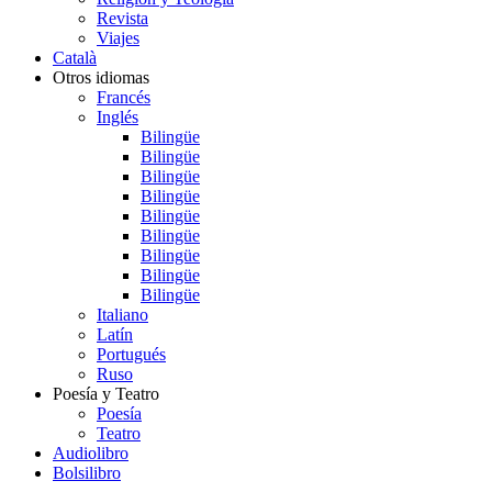
Revista
Viajes
Català
Otros idiomas
Francés
Inglés
Bilingüe
Bilingüe
Bilingüe
Bilingüe
Bilingüe
Bilingüe
Bilingüe
Bilingüe
Bilingüe
Italiano
Latín
Portugués
Ruso
Poesía y Teatro
Poesía
Teatro
Audiolibro
Bolsilibro