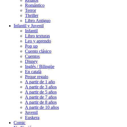
Relatos
Romántico
Terror
Thriller
Libro Antiguo
Infantil y Juvenil
Infantil
Libro texturas
Leo y aprendo
Pop up
Cuento clásico
Cuentos
Disney
Inglés / Bilingüe
En català
Peque regalo
A partir de 1 año
A partir de 3 años
A partir de 5 años
A partir de 7 años
A partir de 8 años
A partir de 10 años
Juvenil
Euskera
Comic