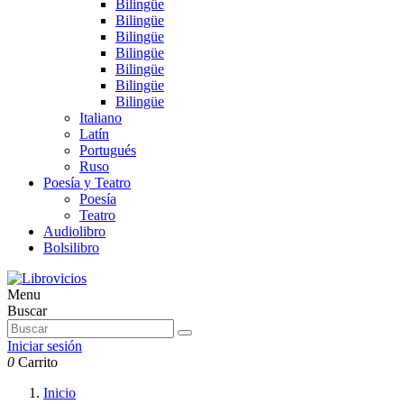
Bilingüe
Bilingüe
Bilingüe
Bilingüe
Bilingüe
Bilingüe
Bilingüe
Italiano
Latín
Portugués
Ruso
Poesía y Teatro
Poesía
Teatro
Audiolibro
Bolsilibro
Menu
Buscar
Iniciar sesión
0
Carrito
Inicio