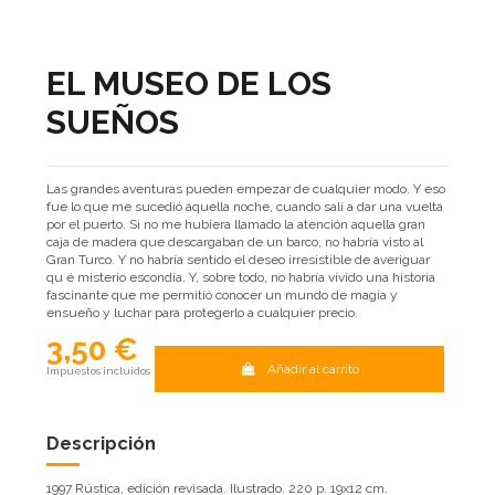
EL MUSEO DE LOS
SUEÑOS
Las grandes aventuras pueden empezar de cualquier modo. Y eso
fue lo que me sucedió aquella noche, cuando salí a dar una vuelta
por el puerto. Si no me hubiera llamado la atención aquella gran
caja de madera que descargaban de un barco, no habría visto al
Gran Turco. Y no habría sentido el deseo irresistible de averiguar
qu é misterio escondía. Y, sobre todo, no habría vivido una historia
fascinante que me permitió conocer un mundo de magia y
ensueño y luchar para protegerlo a cualquier precio.
3,50 €
Añadir al carrito
Impuestos incluidos
Descripción
1997 Rústica, edición revisada. Ilustrado. 220 p. 19x12 cm.