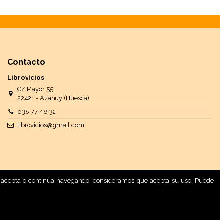
Contacto
Librovicios
C/ Mayor 55
22421 - Azanuy (Huesca)
638 77 48 32
librovicios@gmail.com
 Si acepta o continúa navegando, consideramos que acepta su uso. Puede