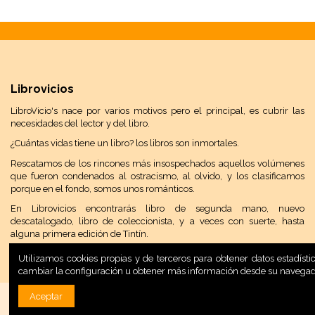
Librovicios
LibroVicio's nace por varios motivos pero el principal, es cubrir las
necesidades del lector y del libro.
¿Cuántas vidas tiene un libro? los libros son inmortales.
Rescatamos de los rincones más insospechados aquellos volúmenes
que fueron condenados al ostracismo, al olvido, y los clasificamos
porque en el fondo, somos unos románticos.
En Librovicios encontrarás libro de segunda mano, nuevo
descatalogado, libro de coleccionista, y a veces con suerte, hasta
alguna primera edición de Tintín.
Utilizamos cookies propias y de terceros para obtener datos estadís
cambiar la configuración u obtener más información desde su navega
Aceptar
Desarrollo Web:
INPQ
, 2020