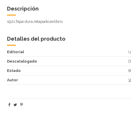
Descripción
1921,Tapa dura,retapado,exlibris.
Detalles del producto
Editorial
U
Descatalogado
Estado
B
Autor
V