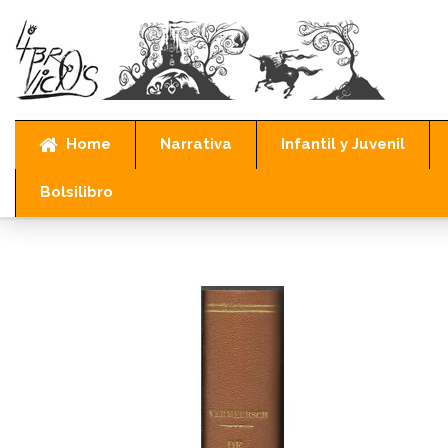
Home
Narrativa
Infantil y Juvenil
Bolsilibro
Inicio
Otros idiomas
Latín
DE CASTITATE ET DE VITIIS CONTRARIIS