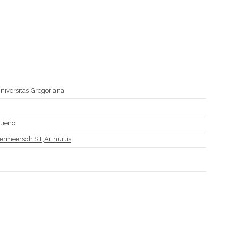
niversitas Gregoriana
D
ueno
ermeersch S.I.,Arthurus