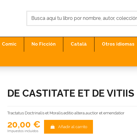
Comic
No Ficción
Català
Otros idiomas
DE CASTITATE ET DE VITII
Tractatus Doctrinalis et Moralis,editio altera,auctior et emendatior
20,00 €
Añadir al carrito
Impuestos incluidos