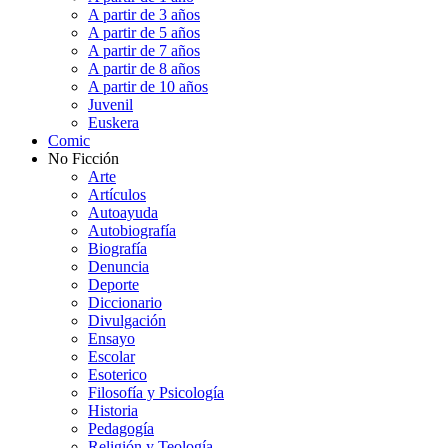
A partir de 3 años
A partir de 5 años
A partir de 7 años
A partir de 8 años
A partir de 10 años
Juvenil
Euskera
Comic
No Ficción
Arte
Artículos
Autoayuda
Autobiografía
Biografía
Denuncia
Deporte
Diccionario
Divulgación
Ensayo
Escolar
Esoterico
Filosofía y Psicología
Historia
Pedagogía
Religión y Teología