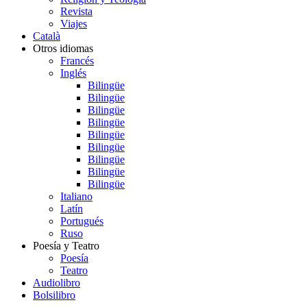
Revista
Viajes
Català
Otros idiomas
Francés
Inglés
Bilingüe
Bilingüe
Bilingüe
Bilingüe
Bilingüe
Bilingüe
Bilingüe
Bilingüe
Bilingüe
Italiano
Latín
Portugués
Ruso
Poesía y Teatro
Poesía
Teatro
Audiolibro
Bolsilibro