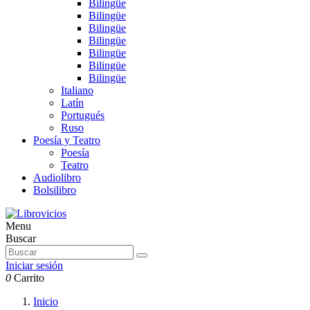
Bilingüe
Bilingüe
Bilingüe
Bilingüe
Bilingüe
Bilingüe
Bilingüe
Italiano
Latín
Portugués
Ruso
Poesía y Teatro
Poesía
Teatro
Audiolibro
Bolsilibro
Menu
Buscar
Iniciar sesión
0
Carrito
Inicio