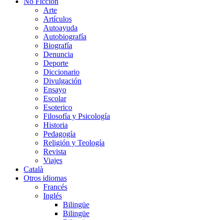
No Ficción
Arte
Artículos
Autoayuda
Autobiografía
Biografía
Denuncia
Deporte
Diccionario
Divulgación
Ensayo
Escolar
Esoterico
Filosofía y Psicología
Historia
Pedagogía
Religión y Teología
Revista
Viajes
Català
Otros idiomas
Francés
Inglés
Bilingüe
Bilingüe