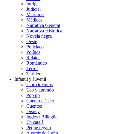
Intriga
Judicial
Marítimo
Médicos
Narrativa General
Narrativa Histórica
Novela negra
Oeste
Policíaco
Política
Relatos
Romántico
Terror
Thriller
Infantil y Juvenil
Libro texturas
Leo y aprendo
Pop up
Cuento clásico
Cuentos
Disney
Inglés / Bilingüe
En català
Peque regalo
A partir de 1 año