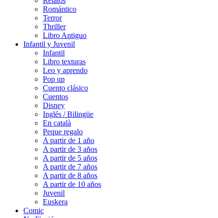
Relatos
Romántico
Terror
Thriller
Libro Antiguo
Infantil y Juvenil
Infantil
Libro texturas
Leo y aprendo
Pop up
Cuento clásico
Cuentos
Disney
Inglés / Bilingüe
En català
Peque regalo
A partir de 1 año
A partir de 3 años
A partir de 5 años
A partir de 7 años
A partir de 8 años
A partir de 10 años
Juvenil
Euskera
Comic