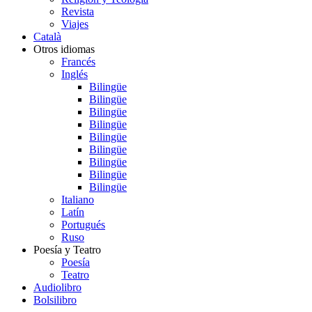
Revista
Viajes
Català
Otros idiomas
Francés
Inglés
Bilingüe
Bilingüe
Bilingüe
Bilingüe
Bilingüe
Bilingüe
Bilingüe
Bilingüe
Bilingüe
Italiano
Latín
Portugués
Ruso
Poesía y Teatro
Poesía
Teatro
Audiolibro
Bolsilibro