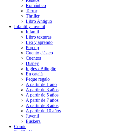
Relatos
Romántico
Terror
Thriller
Libro Antiguo
Infantil y Juvenil
Infantil
Libro texturas
Leo y aprendo
Pop up
Cuento clásico
Cuentos
Disney
Inglés / Bilingüe
En català
Peque regalo
A partir de 1 año
A partir de 3 años
A partir de 5 años
A partir de 7 años
A partir de 8 años
A partir de 10 años
Juvenil
Euskera
Comic