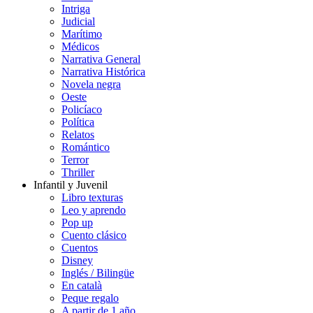
Intriga
Judicial
Marítimo
Médicos
Narrativa General
Narrativa Histórica
Novela negra
Oeste
Policíaco
Política
Relatos
Romántico
Terror
Thriller
Infantil y Juvenil
Libro texturas
Leo y aprendo
Pop up
Cuento clásico
Cuentos
Disney
Inglés / Bilingüe
En català
Peque regalo
A partir de 1 año