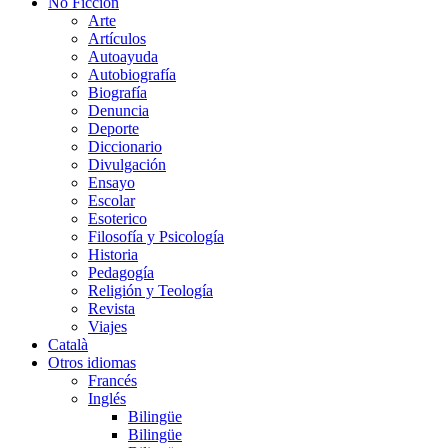
No Ficción
Arte
Artículos
Autoayuda
Autobiografía
Biografía
Denuncia
Deporte
Diccionario
Divulgación
Ensayo
Escolar
Esoterico
Filosofía y Psicología
Historia
Pedagogía
Religión y Teología
Revista
Viajes
Català
Otros idiomas
Francés
Inglés
Bilingüe
Bilingüe