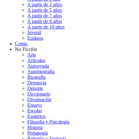
A partir de 3 años
A partir de 5 años
A partir de 7 años
A partir de 8 años
A partir de 10 años
Juvenil
Euskera
Comic
No Ficción
Arte
Artículos
Autoayuda
Autobiografía
Biografía
Denuncia
Deporte
Diccionario
Divulgación
Ensayo
Escolar
Esoterico
Filosofía y Psicología
Historia
Pedagogía
Religión y Teología