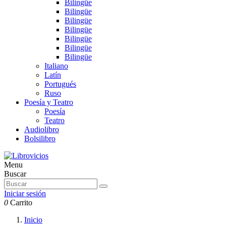
Bilingüe
Bilingüe
Bilingüe
Bilingüe
Bilingüe
Bilingüe
Bilingüe
Italiano
Latín
Portugués
Ruso
Poesía y Teatro
Poesía
Teatro
Audiolibro
Bolsilibro
Menu
Buscar
Iniciar sesión
0
Carrito
Inicio