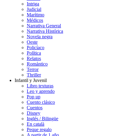
Intriga
Judicial
Marítimo
Médicos
Narrativa General
Narrativa Histórica
Novela negra
Oeste
Policíaco
Política
Relatos
Romántico
Terror
Thriller
Infantil y Juvenil
Libro texturas
Leo y aprendo
Pop up
Cuento clásico
Cuentos
Disney
Inglés / Bilingüe
En català
Peque regalo
A partir de 1 año