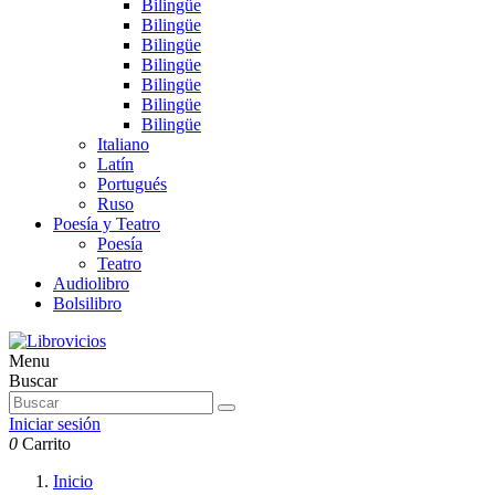
Bilingüe
Bilingüe
Bilingüe
Bilingüe
Bilingüe
Bilingüe
Bilingüe
Italiano
Latín
Portugués
Ruso
Poesía y Teatro
Poesía
Teatro
Audiolibro
Bolsilibro
Menu
Buscar
Iniciar sesión
0
Carrito
Inicio