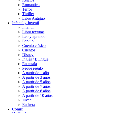
Relatos
Romántico
Terror
Thriller
Libro Antiguo
Infantil y Juvenil
Infantil
Libro texturas
Leo y aprendo
Pop up
Cuento clásico
Cuentos
Disney
Inglés / Bilingüe
En català
Peque regalo
A partir de 1 año
A partir de 3 años
A partir de 5 años
A partir de 7 años
A partir de 8 años
A partir de 10 años
Juvenil
Euskera
Comic