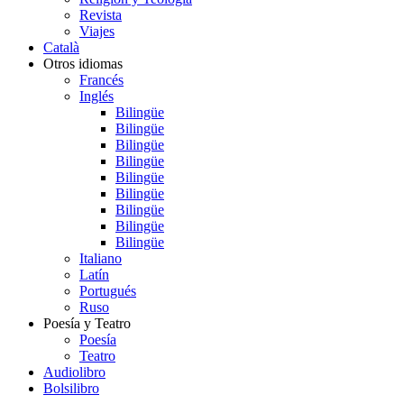
Revista
Viajes
Català
Otros idiomas
Francés
Inglés
Bilingüe
Bilingüe
Bilingüe
Bilingüe
Bilingüe
Bilingüe
Bilingüe
Bilingüe
Bilingüe
Italiano
Latín
Portugués
Ruso
Poesía y Teatro
Poesía
Teatro
Audiolibro
Bolsilibro