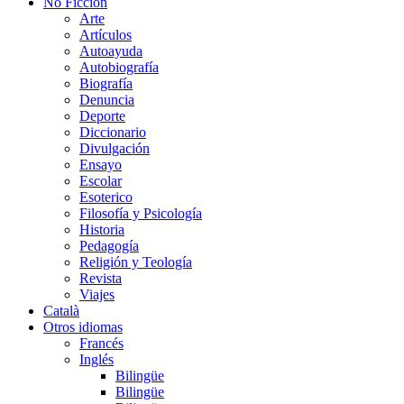
No Ficción
Arte
Artículos
Autoayuda
Autobiografía
Biografía
Denuncia
Deporte
Diccionario
Divulgación
Ensayo
Escolar
Esoterico
Filosofía y Psicología
Historia
Pedagogía
Religión y Teología
Revista
Viajes
Català
Otros idiomas
Francés
Inglés
Bilingüe
Bilingüe