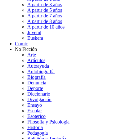
A partir de 3 años
A partir de 5 años
A partir de 7 años
A partir de 8 años
A partir de 10 años
Juvenil
Euskera
Comic
No Ficción
Arte
Artículos
Autoayuda
Autobiografía
Biografía
Denuncia
Deporte
Diccionario
Divulgación
Ensayo
Escolar
Esoterico
Filosofía y Psicología
Historia
Pedagogía
Religión y Teología