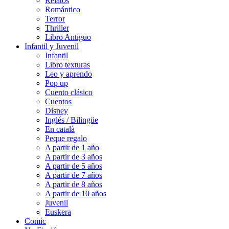
Relatos
Romántico
Terror
Thriller
Libro Antiguo
Infantil y Juvenil
Infantil
Libro texturas
Leo y aprendo
Pop up
Cuento clásico
Cuentos
Disney
Inglés / Bilingüe
En català
Peque regalo
A partir de 1 año
A partir de 3 años
A partir de 5 años
A partir de 7 años
A partir de 8 años
A partir de 10 años
Juvenil
Euskera
Comic