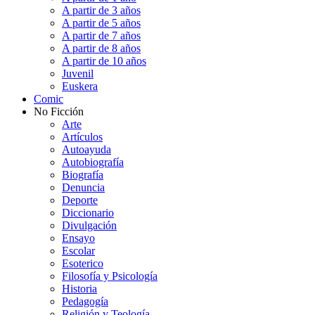
A partir de 3 años
A partir de 5 años
A partir de 7 años
A partir de 8 años
A partir de 10 años
Juvenil
Euskera
Comic
No Ficción
Arte
Artículos
Autoayuda
Autobiografía
Biografía
Denuncia
Deporte
Diccionario
Divulgación
Ensayo
Escolar
Esoterico
Filosofía y Psicología
Historia
Pedagogía
Religión y Teología