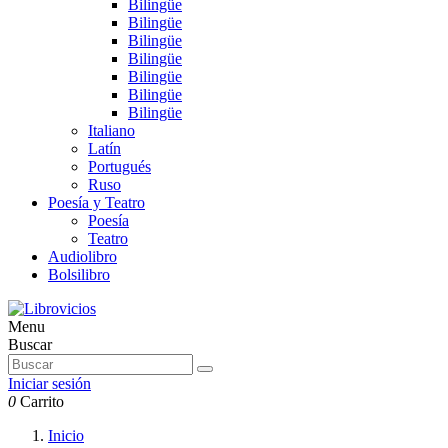
Bilingüe
Bilingüe
Bilingüe
Bilingüe
Bilingüe
Bilingüe
Bilingüe
Italiano
Latín
Portugués
Ruso
Poesía y Teatro
Poesía
Teatro
Audiolibro
Bolsilibro
Menu
Buscar
Iniciar sesión
0
Carrito
Inicio