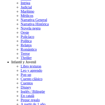
Intriga
Judicial
Marítimo
Médicos
Narrativa General
Narrativa Histórica
Novela negra
Oeste
Policíaco
Política
Relatos
Romántico
Terror
Thriller
Infantil y Juvenil
Libro texturas
Leo y aprendo
Pop up
Cuento clásico
Cuentos
Disney
Inglés / Bilingüe
En català
Peque regalo
A partir de 1 año