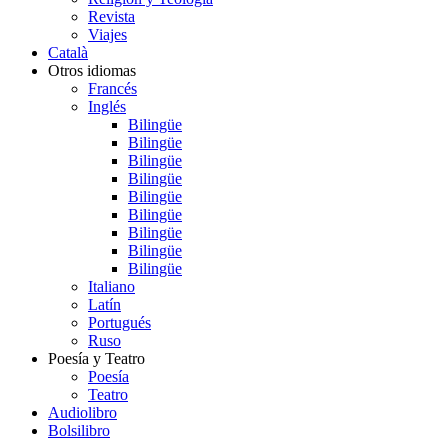
Revista
Viajes
Català
Otros idiomas
Francés
Inglés
Bilingüe
Bilingüe
Bilingüe
Bilingüe
Bilingüe
Bilingüe
Bilingüe
Bilingüe
Bilingüe
Italiano
Latín
Portugués
Ruso
Poesía y Teatro
Poesía
Teatro
Audiolibro
Bolsilibro