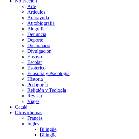
No Ficción
Arte
Artículos
Autoayuda
Autobiografía
Biografía
Denuncia
Deporte
Diccionario
Divulgación
Ensayo
Escolar
Esoterico
Filosofía y Psicología
Historia
Pedagogía
Religión y Teología
Revista
Viajes
Català
Otros idiomas
Francés
Inglés
Bilingüe
Bilingüe