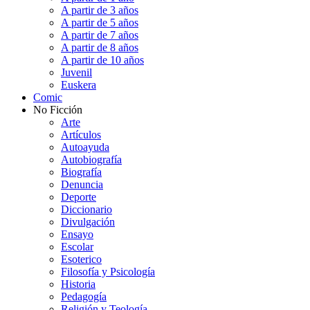
A partir de 3 años
A partir de 5 años
A partir de 7 años
A partir de 8 años
A partir de 10 años
Juvenil
Euskera
Comic
No Ficción
Arte
Artículos
Autoayuda
Autobiografía
Biografía
Denuncia
Deporte
Diccionario
Divulgación
Ensayo
Escolar
Esoterico
Filosofía y Psicología
Historia
Pedagogía
Religión y Teología