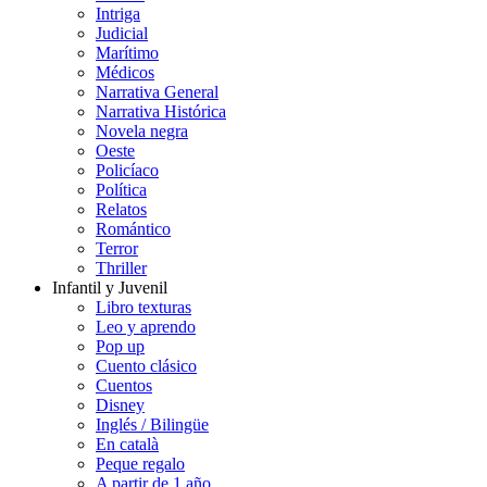
Intriga
Judicial
Marítimo
Médicos
Narrativa General
Narrativa Histórica
Novela negra
Oeste
Policíaco
Política
Relatos
Romántico
Terror
Thriller
Infantil y Juvenil
Libro texturas
Leo y aprendo
Pop up
Cuento clásico
Cuentos
Disney
Inglés / Bilingüe
En català
Peque regalo
A partir de 1 año