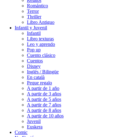
Relatos
Romántico
Terror
Thriller
Libro Antiguo
Infantil y Juvenil
Infantil
Libro texturas
Leo y aprendo
Pop up
Cuento clásico
Cuentos
Disney
Inglés / Bilingüe
En català
Peque regalo
A partir de 1 año
A partir de 3 años
A partir de 5 años
A partir de 7 años
A partir de 8 años
A partir de 10 años
Juvenil
Euskera
Comic