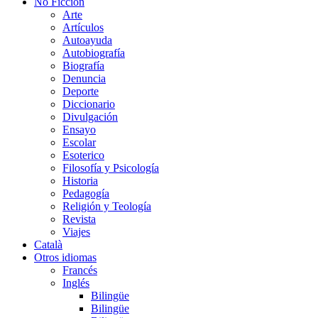
No Ficción
Arte
Artículos
Autoayuda
Autobiografía
Biografía
Denuncia
Deporte
Diccionario
Divulgación
Ensayo
Escolar
Esoterico
Filosofía y Psicología
Historia
Pedagogía
Religión y Teología
Revista
Viajes
Català
Otros idiomas
Francés
Inglés
Bilingüe
Bilingüe