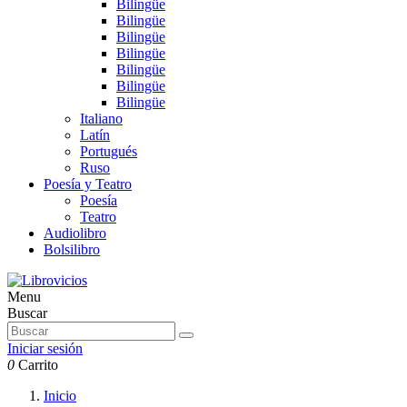
Bilingüe
Bilingüe
Bilingüe
Bilingüe
Bilingüe
Bilingüe
Bilingüe
Italiano
Latín
Portugués
Ruso
Poesía y Teatro
Poesía
Teatro
Audiolibro
Bolsilibro
Menu
Buscar
Iniciar sesión
0
Carrito
Inicio