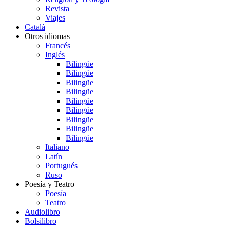
Revista
Viajes
Català
Otros idiomas
Francés
Inglés
Bilingüe
Bilingüe
Bilingüe
Bilingüe
Bilingüe
Bilingüe
Bilingüe
Bilingüe
Bilingüe
Italiano
Latín
Portugués
Ruso
Poesía y Teatro
Poesía
Teatro
Audiolibro
Bolsilibro