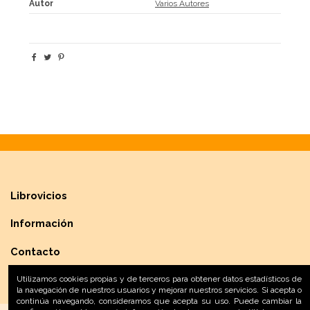
Autor
Varios Autores
Librovicios
Información
Contacto
Utilizamos cookies propias y de terceros para obtener datos estadísticos de
la navegación de nuestros usuarios y mejorar nuestros servicios. Si acepta o
continúa navegando, consideramos que acepta su uso. Puede cambiar la