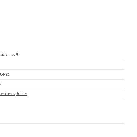
diciones B
D
ueno
2
emionov,Julian