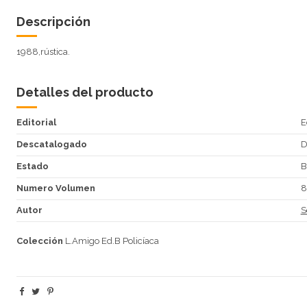
Descripción
1988,rústica.
Detalles del producto
Editorial
E
Descatalogado
Estado
B
Numero Volumen
8
Autor
S
Colección
L.Amigo Ed.B Policíaca