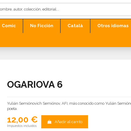
Comic
No Ficción
Català
Otros idiomas
OGARIOVA 6
Yulián Semiónovich Semiónov, AFI, más conocido como Yulián Semiónovich
poeta.
12,00 €
Añadir al carrito
Impuestos incluidos