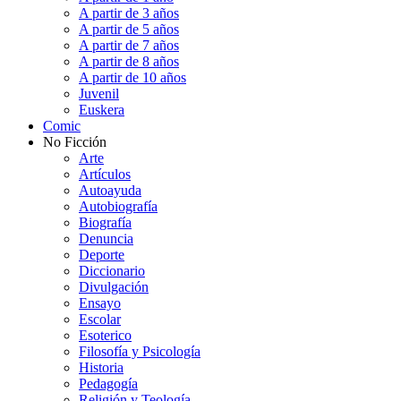
A partir de 3 años
A partir de 5 años
A partir de 7 años
A partir de 8 años
A partir de 10 años
Juvenil
Euskera
Comic
No Ficción
Arte
Artículos
Autoayuda
Autobiografía
Biografía
Denuncia
Deporte
Diccionario
Divulgación
Ensayo
Escolar
Esoterico
Filosofía y Psicología
Historia
Pedagogía
Religión y Teología