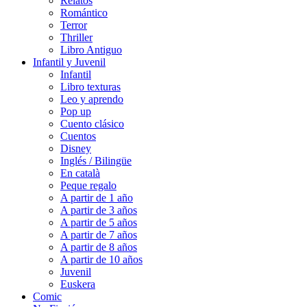
Relatos
Romántico
Terror
Thriller
Libro Antiguo
Infantil y Juvenil
Infantil
Libro texturas
Leo y aprendo
Pop up
Cuento clásico
Cuentos
Disney
Inglés / Bilingüe
En català
Peque regalo
A partir de 1 año
A partir de 3 años
A partir de 5 años
A partir de 7 años
A partir de 8 años
A partir de 10 años
Juvenil
Euskera
Comic