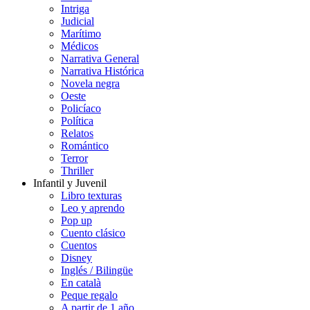
Intriga
Judicial
Marítimo
Médicos
Narrativa General
Narrativa Histórica
Novela negra
Oeste
Policíaco
Política
Relatos
Romántico
Terror
Thriller
Infantil y Juvenil
Libro texturas
Leo y aprendo
Pop up
Cuento clásico
Cuentos
Disney
Inglés / Bilingüe
En català
Peque regalo
A partir de 1 año