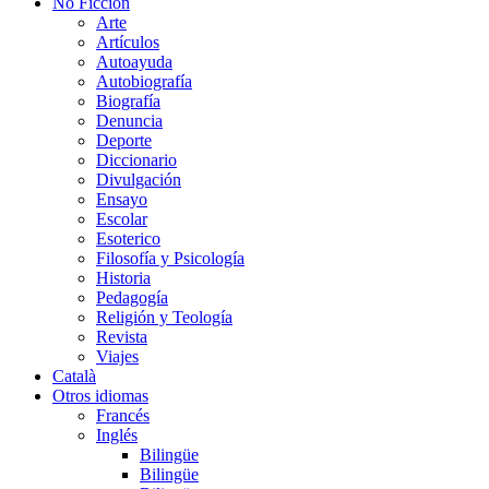
No Ficción
Arte
Artículos
Autoayuda
Autobiografía
Biografía
Denuncia
Deporte
Diccionario
Divulgación
Ensayo
Escolar
Esoterico
Filosofía y Psicología
Historia
Pedagogía
Religión y Teología
Revista
Viajes
Català
Otros idiomas
Francés
Inglés
Bilingüe
Bilingüe