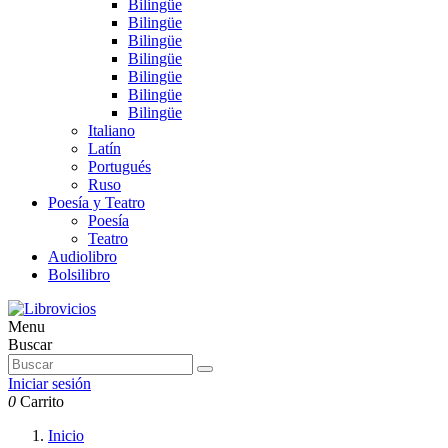
Bilingüe
Bilingüe
Bilingüe
Bilingüe
Bilingüe
Bilingüe
Bilingüe
Italiano
Latín
Portugués
Ruso
Poesía y Teatro
Poesía
Teatro
Audiolibro
Bolsilibro
Menu
Buscar
Iniciar sesión
0
Carrito
Inicio