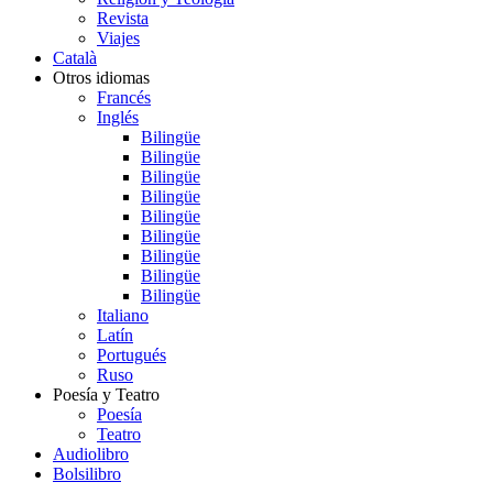
Revista
Viajes
Català
Otros idiomas
Francés
Inglés
Bilingüe
Bilingüe
Bilingüe
Bilingüe
Bilingüe
Bilingüe
Bilingüe
Bilingüe
Bilingüe
Italiano
Latín
Portugués
Ruso
Poesía y Teatro
Poesía
Teatro
Audiolibro
Bolsilibro