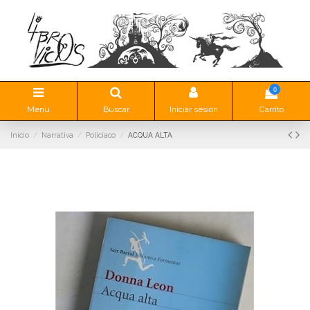
0
Menu
Buscar
Iniciar sesión
Carrito
Inicio
Narrativa
Policíaco
ACQUA ALTA