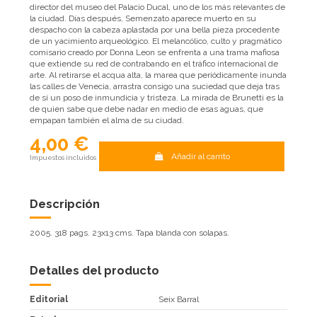
director del museo del Palacio Ducal, uno de los más relevantes de
la ciudad. Días después, Semenzato aparece muerto en su
despacho con la cabeza aplastada por una bella pieza procedente
de un yacimiento arqueológico. El melancólico, culto y pragmático
comisario creado por Donna Leon se enfrenta a una trama mafiosa
que extiende su red de contrabando en el tráfico internacional de
arte. Al retirarse el acqua alta, la marea que periódicamente inunda
las calles de Venecia, arrastra consigo una suciedad que deja tras
de sí un poso de inmundicia y tristeza. La mirada de Brunetti es la
de quien sabe que debe nadar en medio de esas aguas, que
empapan también el alma de su ciudad.
4,00 €
Añadir al carrito
Impuestos incluidos
Descripción
2005. 318 pags. 23x13 cms. Tapa blanda con solapas.
Detalles del producto
Editorial
Seix Barral