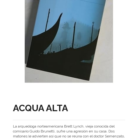
ACQUA ALTA
La arqueóloga norteamericana Brett Lynch, vieja conocida del
comisario Guido Brunetti, sufre una agresión en su casa. Dos
matones le advierten así que no se reúna con el doctor Semenzato,