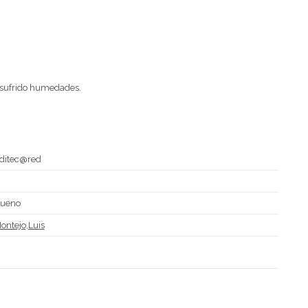
 sufrido humedades.
ditec@red
D
ueno
ontejo,Luis