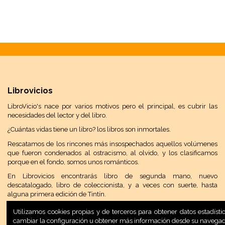
Librovicios
LibroVicio's nace por varios motivos pero el principal, es cubrir las
necesidades del lector y del libro.
¿Cuántas vidas tiene un libro? los libros son inmortales.
Rescatamos de los rincones más insospechados aquellos volúmenes
que fueron condenados al ostracismo, al olvido, y los clasificamos
porque en el fondo, somos unos románticos.
En Librovicios encontrarás libro de segunda mano, nuevo
descatalogado, libro de coleccionista, y a veces con suerte, hasta
alguna primera edición de Tintín.
Utilizamos cookies propias y de terceros para obtener datos estadís
cambiar la configuración u obtener más información desde su navega