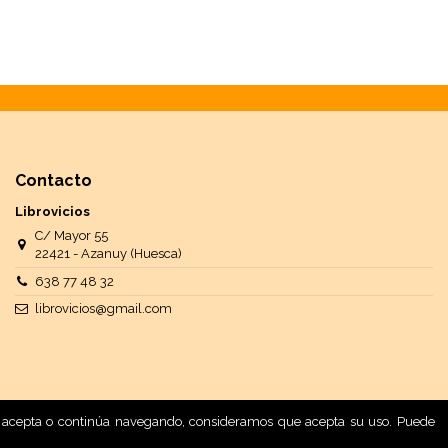
Contacto
Librovicios
C/ Mayor 55
22421 - Azanuy (Huesca)
638 77 48 32
librovicios@gmail.com
 Si acepta o continúa navegando, consideramos que acepta su uso. Puede