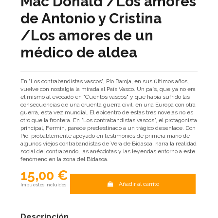
Mac Donald /Los amores
de Antonio y Cristina
/Los amores de un
médico de aldea
En "Los contrabandistas vascos", Pío Baroja, en sus últimos años,
vuelve con nostalgia la mirada al País Vasco. Un país, que ya no era
el mismo al evocado en "Cuentos vascos" y que había sufrido las
consecuencias de una cruenta guerra civil, en una Europa con otra
guerra, esta vez mundial. El epicentro de estas tres novelas no es
otro que la frontera. En "Los contrabandistas vascos", el protagonista
principal, Fermín, parece predestinado a un trágico desenlace. Don
Pío, probablemente apoyado en testimonios de primera mano de
algunos viejos contrabandistas de Vera de Bidasoa, narra la realidad
social del contrabando, las anécdotas y las leyendas entorno a este
fenómeno en la zona del Bidasoa.
15,00 €
Añadir al carrito
Impuestos incluidos
Descripción