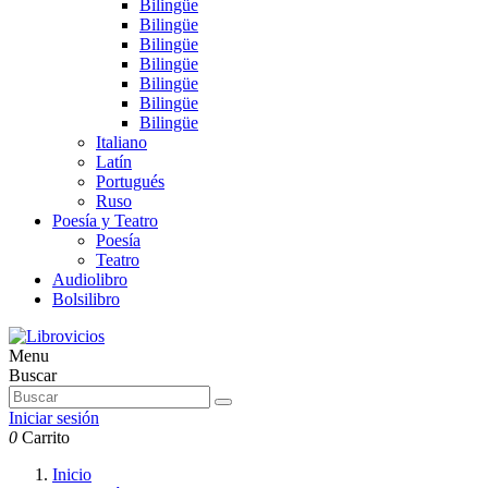
Bilingüe
Bilingüe
Bilingüe
Bilingüe
Bilingüe
Bilingüe
Bilingüe
Italiano
Latín
Portugués
Ruso
Poesía y Teatro
Poesía
Teatro
Audiolibro
Bolsilibro
Menu
Buscar
Iniciar sesión
0
Carrito
Inicio