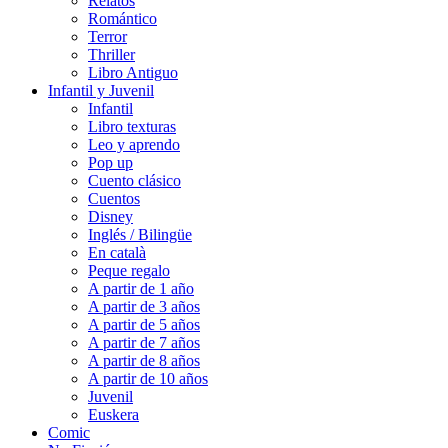
Relatos
Romántico
Terror
Thriller
Libro Antiguo
Infantil y Juvenil
Infantil
Libro texturas
Leo y aprendo
Pop up
Cuento clásico
Cuentos
Disney
Inglés / Bilingüe
En català
Peque regalo
A partir de 1 año
A partir de 3 años
A partir de 5 años
A partir de 7 años
A partir de 8 años
A partir de 10 años
Juvenil
Euskera
Comic