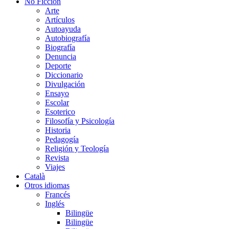
No Ficción
Arte
Artículos
Autoayuda
Autobiografía
Biografía
Denuncia
Deporte
Diccionario
Divulgación
Ensayo
Escolar
Esoterico
Filosofía y Psicología
Historia
Pedagogía
Religión y Teología
Revista
Viajes
Català
Otros idiomas
Francés
Inglés
Bilingüe
Bilingüe