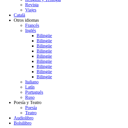
Revista
Viajes
Català
Otros idiomas
Francés
Inglés
Bilingüe
Bilingüe
Bilingüe
Bilingüe
Bilingüe
Bilingüe
Bilingüe
Bilingüe
Bilingüe
Italiano
Latín
Portugués
Ruso
Poesía y Teatro
Poesía
Teatro
Audiolibro
Bolsilibro