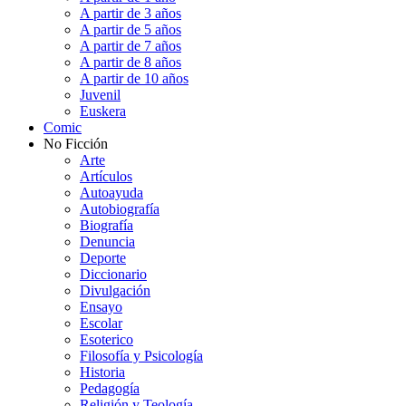
A partir de 3 años
A partir de 5 años
A partir de 7 años
A partir de 8 años
A partir de 10 años
Juvenil
Euskera
Comic
No Ficción
Arte
Artículos
Autoayuda
Autobiografía
Biografía
Denuncia
Deporte
Diccionario
Divulgación
Ensayo
Escolar
Esoterico
Filosofía y Psicología
Historia
Pedagogía
Religión y Teología