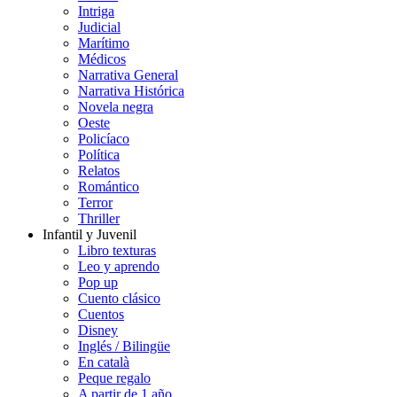
Intriga
Judicial
Marítimo
Médicos
Narrativa General
Narrativa Histórica
Novela negra
Oeste
Policíaco
Política
Relatos
Romántico
Terror
Thriller
Infantil y Juvenil
Libro texturas
Leo y aprendo
Pop up
Cuento clásico
Cuentos
Disney
Inglés / Bilingüe
En català
Peque regalo
A partir de 1 año