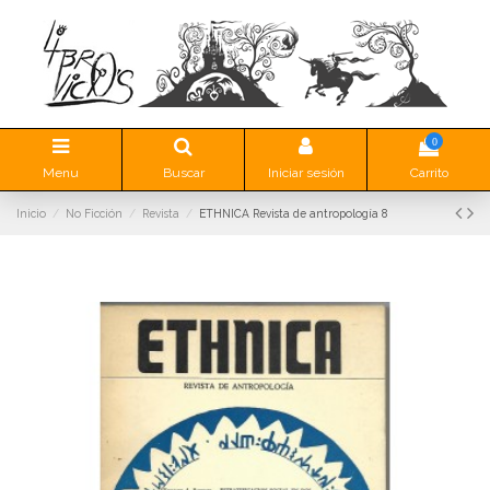
0
Menu
Buscar
Iniciar sesión
Carrito
Inicio
No Ficción
Revista
ETHNICA Revista de antropología 8