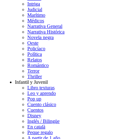
Intriga
Judicial
Marítimo
Médicos
Narrativa General
Narrativa Histórica
Novela negra
Oeste
Policíaco
Política
Relatos
Romántico
Terror
Thriller
Infantil y Juvenil
Libro texturas
Leo y aprendo
Pop up
Cuento clásico
Cuentos
Disney
Inglés / Bilingüe
En català
Peque regalo
A partir de 1 año