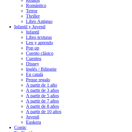
Relatos
Romántico
Terror
Thriller
Libro Antiguo
Infantil y Juvenil
Infantil
Libro texturas
Leo y aprendo
Pop up
Cuento clásico
Cuentos
Disney
Inglés / Bilingüe
En català
Peque regalo
A partir de 1 año
A partir de 3 años
A partir de 5 años
A partir de 7 años
A partir de 8 años
A partir de 10 años
Juvenil
Euskera
Comic