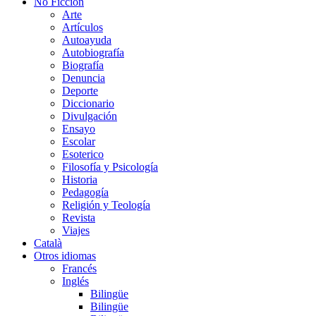
No Ficción
Arte
Artículos
Autoayuda
Autobiografía
Biografía
Denuncia
Deporte
Diccionario
Divulgación
Ensayo
Escolar
Esoterico
Filosofía y Psicología
Historia
Pedagogía
Religión y Teología
Revista
Viajes
Català
Otros idiomas
Francés
Inglés
Bilingüe
Bilingüe