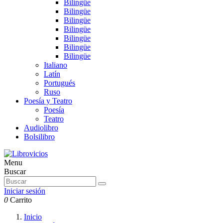
Bilingüe
Bilingüe
Bilingüe
Bilingüe
Bilingüe
Bilingüe
Bilingüe
Italiano
Latín
Portugués
Ruso
Poesía y Teatro
Poesía
Teatro
Audiolibro
Bolsilibro
Menu
Buscar
Iniciar sesión
0
Carrito
Inicio