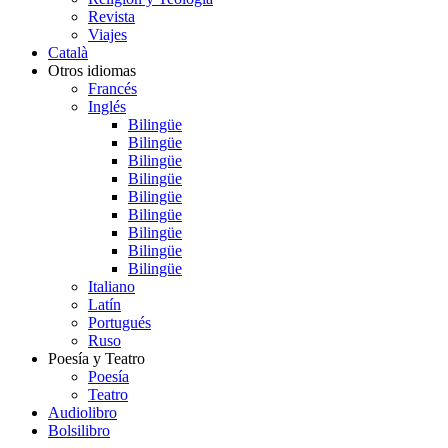
Revista
Viajes
Català
Otros idiomas
Francés
Inglés
Bilingüe
Bilingüe
Bilingüe
Bilingüe
Bilingüe
Bilingüe
Bilingüe
Bilingüe
Bilingüe
Italiano
Latín
Portugués
Ruso
Poesía y Teatro
Poesía
Teatro
Audiolibro
Bolsilibro