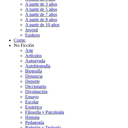
A partir de 3 años
A partir de 5 años
A partir de 7 años
A partir de 8 años
A partir de 10 años
Juvenil
Euskera
Comic
No Ficción
Arte
Artículos
Autoayuda
Autobiografía
Biografía
Denuncia
Deporte
Diccionario
Divulgación
Ensayo
Escolar
Esoterico
Filosofía y Psicología
Historia
Pedagogía
Religión y Teología