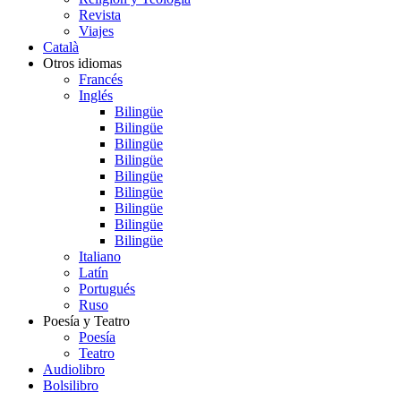
Revista
Viajes
Català
Otros idiomas
Francés
Inglés
Bilingüe
Bilingüe
Bilingüe
Bilingüe
Bilingüe
Bilingüe
Bilingüe
Bilingüe
Bilingüe
Italiano
Latín
Portugués
Ruso
Poesía y Teatro
Poesía
Teatro
Audiolibro
Bolsilibro