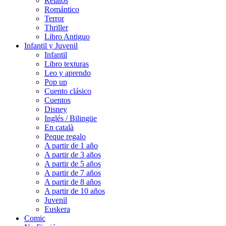
Relatos
Romántico
Terror
Thriller
Libro Antiguo
Infantil y Juvenil
Infantil
Libro texturas
Leo y aprendo
Pop up
Cuento clásico
Cuentos
Disney
Inglés / Bilingüe
En català
Peque regalo
A partir de 1 año
A partir de 3 años
A partir de 5 años
A partir de 7 años
A partir de 8 años
A partir de 10 años
Juvenil
Euskera
Comic