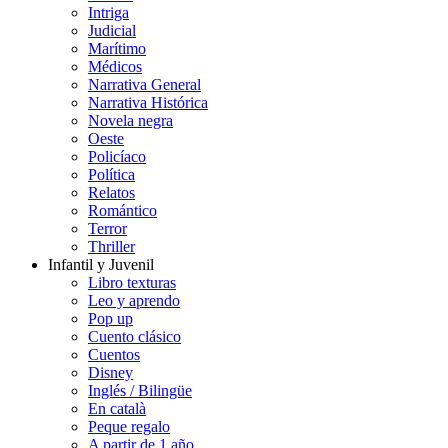
Intriga
Judicial
Marítimo
Médicos
Narrativa General
Narrativa Histórica
Novela negra
Oeste
Policíaco
Política
Relatos
Romántico
Terror
Thriller
Infantil y Juvenil
Libro texturas
Leo y aprendo
Pop up
Cuento clásico
Cuentos
Disney
Inglés / Bilingüe
En català
Peque regalo
A partir de 1 año