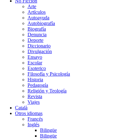
No Ficción
Arte
Artículos
Autoayuda
Autobiografía
Biografía
Denuncia
Deporte
Diccionario
Divulgación
Ensayo
Escolar
Esoterico
Filosofía y Psicología
Historia
Pedagogía
Religión y Teología
Revista
Viajes
Català
Otros idiomas
Francés
Inglés
Bilingüe
Bilingüe