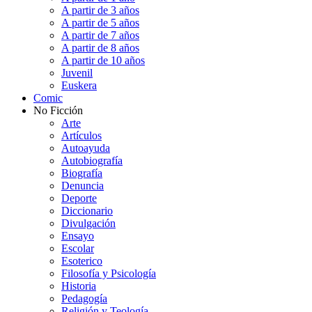
A partir de 3 años
A partir de 5 años
A partir de 7 años
A partir de 8 años
A partir de 10 años
Juvenil
Euskera
Comic
No Ficción
Arte
Artículos
Autoayuda
Autobiografía
Biografía
Denuncia
Deporte
Diccionario
Divulgación
Ensayo
Escolar
Esoterico
Filosofía y Psicología
Historia
Pedagogía
Religión y Teología