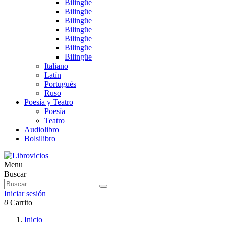
Bilingüe
Bilingüe
Bilingüe
Bilingüe
Bilingüe
Bilingüe
Bilingüe
Italiano
Latín
Portugués
Ruso
Poesía y Teatro
Poesía
Teatro
Audiolibro
Bolsilibro
Menu
Buscar
Iniciar sesión
0
Carrito
Inicio