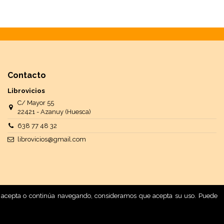
Contacto
Librovicios
C/ Mayor 55
22421 - Azanuy (Huesca)
638 77 48 32
librovicios@gmail.com
 Si acepta o continúa navegando, consideramos que acepta su uso. Puede