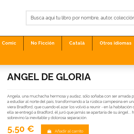
Comic
No Ficción
Català
Otros idiomas
ANGEL DE GLORIA
Angela, una muchacha hermosa y audaz, sólo soñaba con ser amada por 
a estudiar al norte del país, transformando a la rústica campesina en 
viera Bradford, que cuando el azar los volvió a reunir - en la habitació
ella se entregó a Bradford, él juró que jamás se apartaría de su ángel...
sobrevino la inevitable y dolorosa separación.
5,50 €
Añadir al carrito