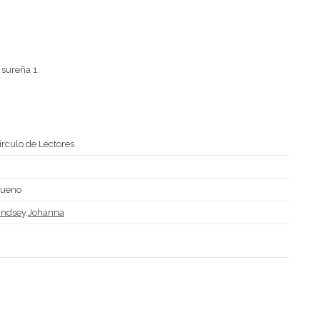
 sureña 1.
írculo de Lectores
D
ueno
indsey,Johanna