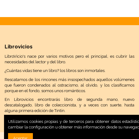
Librovicios
LibroVicio's nace por varios motivos pero el principal, es cubrir las
necesidades del lector y del libro.
¿Cuántas vidas tiene un libro? los libros son inmortales.
Rescatamos de los rincones más insospechados aquellos volúmenes
que fueron condenados al ostracismo, al olvido, y los clasificamos
porque en el fondo, somos unos románticos.
En Librovicios encontrarás libro de segunda mano, nuevo
descatalogado, libro de coleccionista, y a veces con suerte, hasta
alguna primera edición de Tintín.
Utilizamos cookies propias y de terceros para obtener datos estadís
cambiar la configuración u obtener más información desde su navega
Aceptar