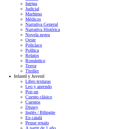
Intriga
Judicial
Marítimo
Médicos
Narrativa General
Narrativa Histórica
Novela negra
Oeste
Policíaco
Política
Relatos
Romántico
Terror
Thriller
Infantil y Juvenil
Libro texturas
Leo y aprendo
Pop up
Cuento clásico
Cuentos
Disney
Inglés / Bilingüe
En català
Peque regalo
A partir de 1 año