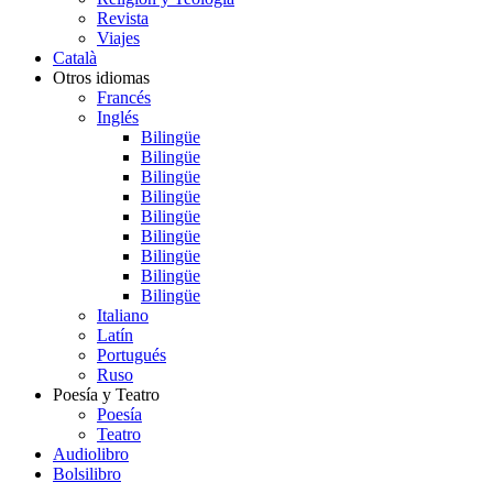
Revista
Viajes
Català
Otros idiomas
Francés
Inglés
Bilingüe
Bilingüe
Bilingüe
Bilingüe
Bilingüe
Bilingüe
Bilingüe
Bilingüe
Bilingüe
Italiano
Latín
Portugués
Ruso
Poesía y Teatro
Poesía
Teatro
Audiolibro
Bolsilibro