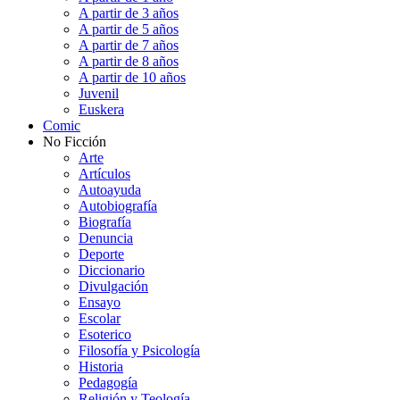
A partir de 3 años
A partir de 5 años
A partir de 7 años
A partir de 8 años
A partir de 10 años
Juvenil
Euskera
Comic
No Ficción
Arte
Artículos
Autoayuda
Autobiografía
Biografía
Denuncia
Deporte
Diccionario
Divulgación
Ensayo
Escolar
Esoterico
Filosofía y Psicología
Historia
Pedagogía
Religión y Teología