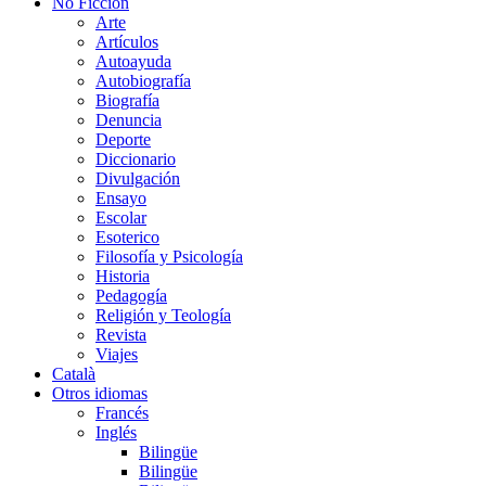
No Ficción
Arte
Artículos
Autoayuda
Autobiografía
Biografía
Denuncia
Deporte
Diccionario
Divulgación
Ensayo
Escolar
Esoterico
Filosofía y Psicología
Historia
Pedagogía
Religión y Teología
Revista
Viajes
Català
Otros idiomas
Francés
Inglés
Bilingüe
Bilingüe