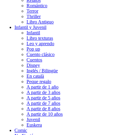
Relatos
Romántico
Terror
Thriller
Libro Antiguo
Infantil y Juvenil
Infantil
Libro texturas
Leo y aprendo
Pop up
Cuento clásico
Cuentos
Disney
Inglés / Bilingüe
En català
Peque regalo
A partir de 1 año
A partir de 3 años
A partir de 5 años
A partir de 7 años
A partir de 8 años
A partir de 10 años
Juvenil
Euskera
Comic