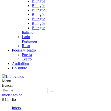
Bilingüe
Bilingüe
Bilingüe
Bilingüe
Bilingüe
Bilingüe
Bilingüe
Italiano
Latín
Portugués
Ruso
Poesía y Teatro
Poesía
Teatro
Audiolibro
Bolsilibro
Menu
Buscar
Iniciar sesión
0
Carrito
Inicio