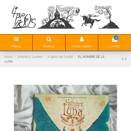
0
Menu
Buscar
Iniciar sesión
Carrito
Inicio
Infantil y Juvenil
A partir de 7 años
EL HOMBRE DE LA
LUNA