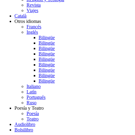
Revista
Viajes
Català
Otros idiomas
Francés
Inglés
Bilingüe
Bilingüe
Bilingüe
Bilingüe
Bilingüe
Bilingüe
Bilingüe
Bilingüe
Bilingüe
Italiano
Latín
Portugués
Ruso
Poesía y Teatro
Poesía
Teatro
Audiolibro
Bolsilibro