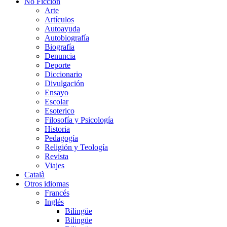
No Ficción
Arte
Artículos
Autoayuda
Autobiografía
Biografía
Denuncia
Deporte
Diccionario
Divulgación
Ensayo
Escolar
Esoterico
Filosofía y Psicología
Historia
Pedagogía
Religión y Teología
Revista
Viajes
Català
Otros idiomas
Francés
Inglés
Bilingüe
Bilingüe