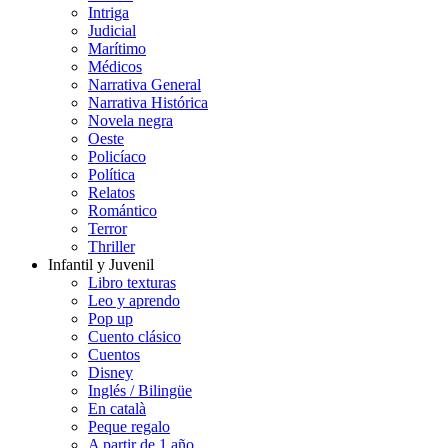
Intriga
Judicial
Marítimo
Médicos
Narrativa General
Narrativa Histórica
Novela negra
Oeste
Policíaco
Política
Relatos
Romántico
Terror
Thriller
Infantil y Juvenil
Libro texturas
Leo y aprendo
Pop up
Cuento clásico
Cuentos
Disney
Inglés / Bilingüe
En català
Peque regalo
A partir de 1 año