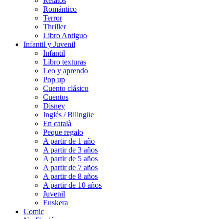
Relatos
Romántico
Terror
Thriller
Libro Antiguo
Infantil y Juvenil
Infantil
Libro texturas
Leo y aprendo
Pop up
Cuento clásico
Cuentos
Disney
Inglés / Bilingüe
En català
Peque regalo
A partir de 1 año
A partir de 3 años
A partir de 5 años
A partir de 7 años
A partir de 8 años
A partir de 10 años
Juvenil
Euskera
Comic