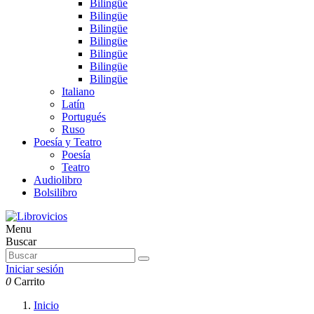
Bilingüe
Bilingüe
Bilingüe
Bilingüe
Bilingüe
Bilingüe
Bilingüe
Italiano
Latín
Portugués
Ruso
Poesía y Teatro
Poesía
Teatro
Audiolibro
Bolsilibro
Menu
Buscar
Iniciar sesión
0
Carrito
Inicio