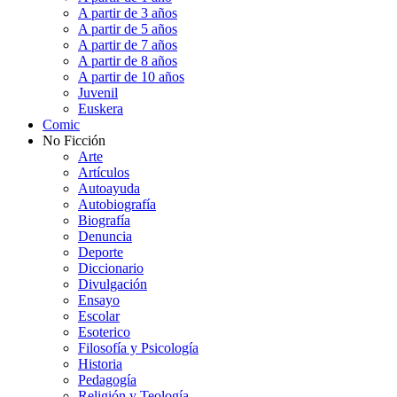
A partir de 3 años
A partir de 5 años
A partir de 7 años
A partir de 8 años
A partir de 10 años
Juvenil
Euskera
Comic
No Ficción
Arte
Artículos
Autoayuda
Autobiografía
Biografía
Denuncia
Deporte
Diccionario
Divulgación
Ensayo
Escolar
Esoterico
Filosofía y Psicología
Historia
Pedagogía
Religión y Teología