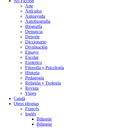
No Ficción
Arte
Artículos
Autoayuda
Autobiografía
Biografía
Denuncia
Deporte
Diccionario
Divulgación
Ensayo
Escolar
Esoterico
Filosofía y Psicología
Historia
Pedagogía
Religión y Teología
Revista
Viajes
Català
Otros idiomas
Francés
Inglés
Bilingüe
Bilingüe