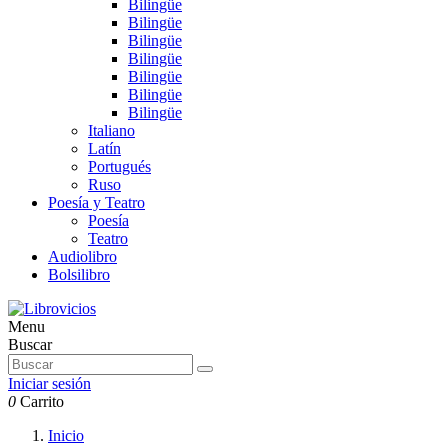
Bilingüe
Bilingüe
Bilingüe
Bilingüe
Bilingüe
Bilingüe
Bilingüe
Italiano
Latín
Portugués
Ruso
Poesía y Teatro
Poesía
Teatro
Audiolibro
Bolsilibro
Menu
Buscar
Iniciar sesión
0
Carrito
Inicio