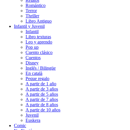
Relatos
Romántico
Terror
Thriller
Libro Antiguo
Infantil y Juvenil
Infantil
Libro texturas
Leo y aprendo
Pop up
Cuento clásico
Cuentos
Disney
Inglés / Bilingüe
En català
Peque regalo
A partir de 1 año
A partir de 3 años
A partir de 5 años
A partir de 7 años
A partir de 8 años
A partir de 10 años
Juvenil
Euskera
Comic