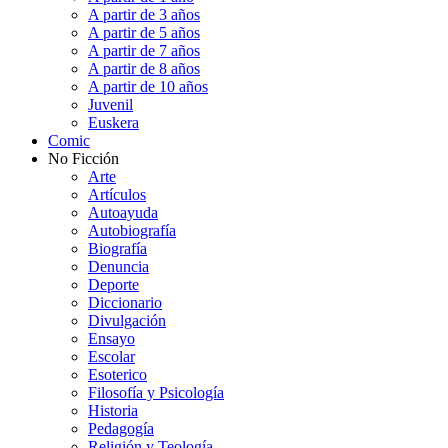
A partir de 3 años
A partir de 5 años
A partir de 7 años
A partir de 8 años
A partir de 10 años
Juvenil
Euskera
Comic
No Ficción
Arte
Artículos
Autoayuda
Autobiografía
Biografía
Denuncia
Deporte
Diccionario
Divulgación
Ensayo
Escolar
Esoterico
Filosofía y Psicología
Historia
Pedagogía
Religión y Teología