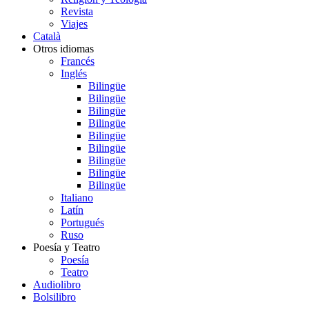
Revista
Viajes
Català
Otros idiomas
Francés
Inglés
Bilingüe
Bilingüe
Bilingüe
Bilingüe
Bilingüe
Bilingüe
Bilingüe
Bilingüe
Bilingüe
Italiano
Latín
Portugués
Ruso
Poesía y Teatro
Poesía
Teatro
Audiolibro
Bolsilibro