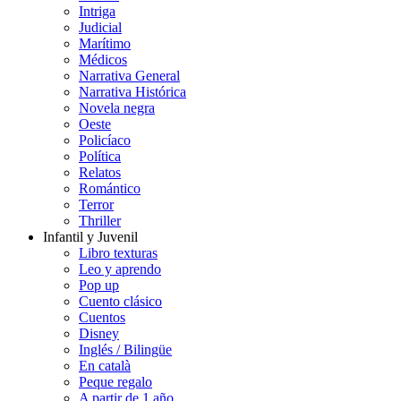
Intriga
Judicial
Marítimo
Médicos
Narrativa General
Narrativa Histórica
Novela negra
Oeste
Policíaco
Política
Relatos
Romántico
Terror
Thriller
Infantil y Juvenil
Libro texturas
Leo y aprendo
Pop up
Cuento clásico
Cuentos
Disney
Inglés / Bilingüe
En català
Peque regalo
A partir de 1 año