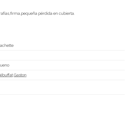
afías,firma,pequeña pérdida en cubierta.
achette
D
ueno
ébuffat,Gaston