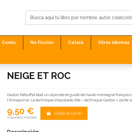
Comic
No Ficción
Català
Otros idiomas
NEIGE ET ROC
Gaston Rébuffat était un alpiniste et guide de haute montagne français d
l'Annapurna. La technique d'escalade dite « technique Gaston » porte so
9,50 €
Añadir al carrito
Impuestos incluidos
Descripción