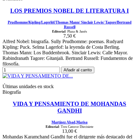
LOS PREMIOS NOBEL DE LITERATURA I
Prudhomme/Kipling/Lagerlöf/Thomas Mann/ Sinclair Lewis/ Tagore/Bertrand
Russell
Editorial
: Plaza & Janés
7,50 €
Alfred Nobel: biografía. Sully Prudhomme: poemas. Rudyard
Kipling: Puck. Selma Lagerlof: la leyenda de Costa Berling.
Thomas Mann: Los Buddenbrook. Sinclair Lewis: Calle Mayor.
Rabindranath Tagore: Gitanjali. Bertrand Russell: Fundamentos de
filosofía.
Añadir al carrito
Últimas unidades en stock
Biografía
VIDA Y PENSAMIENTO DE MOHANDAS
GANDHI
Martínez Abad,Marisa
Editorial
: Tres Catorce Diecisiete
13,00 €
Mohandas Karamchand Gandhi fue el dirigente más destacado del