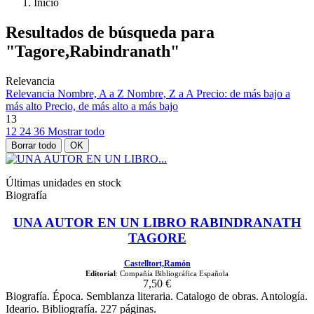
Inicio
Resultados de búsqueda para
"Tagore,Rabindranath"
Relevancia
Relevancia
Nombre, A a Z
Nombre, Z a A
Precio: de más bajo a
más alto
Precio, de más alto a más bajo
13
12
24
36
Mostrar todo
Borrar todo
OK
Últimas unidades en stock
Biografía
UNA AUTOR EN UN LIBRO RABINDRANATH
TAGORE
Castelltort,Ramón
Editorial
: Compañía Bibliográfica Española
7,50 €
Biografía. Época. Semblanza literaria. Catalogo de obras. Antología.
Ideario. Bibliografía. 227 páginas.