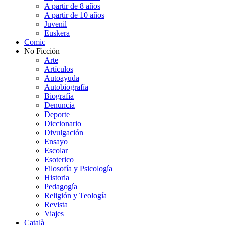
A partir de 8 años
A partir de 10 años
Juvenil
Euskera
Comic
No Ficción
Arte
Artículos
Autoayuda
Autobiografía
Biografía
Denuncia
Deporte
Diccionario
Divulgación
Ensayo
Escolar
Esoterico
Filosofía y Psicología
Historia
Pedagogía
Religión y Teología
Revista
Viajes
Català