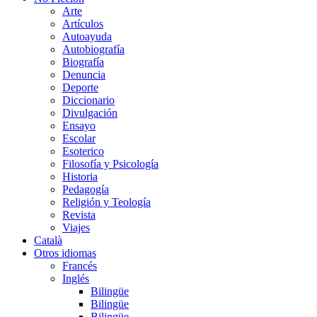
Arte
Artículos
Autoayuda
Autobiografía
Biografía
Denuncia
Deporte
Diccionario
Divulgación
Ensayo
Escolar
Esoterico
Filosofía y Psicología
Historia
Pedagogía
Religión y Teología
Revista
Viajes
Català
Otros idiomas
Francés
Inglés
Bilingüe
Bilingüe
Bilingüe