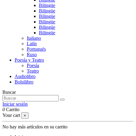
Bilingüe
Bilingüe
Bilingüe
Bilingüe
Bilingüe
Bilingüe
Italiano
Latín
Portugués
Ruso
Poesía y Teatro
Poesía
Teatro
Audiolibro
Bolsilibro
Buscar
Iniciar sesión
0
Carrito
Your cart
×
No hay más artículos en su carrito