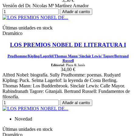
3,50 €
Versión del Dr. Nicolas Mª Martínez Amador
Añadir al carrito
Últimas unidades en stock
Dramático
LOS PREMIOS NOBEL DE LITERATURA I
Prudhomme/Kipling/Lagerlöf/Thomas Mann/ Sinclair Lewis/ Tagore/Bertrand
Russell
Editorial
: Plaza & Janés
34,00 €
Alfred Nobel: biografía. Sully Prudhomme: poemas. Rudyard
Kipling: Puck. Selma Lagerlof: la leyenda de Costa Berling.
Thomas Mann: Los Buddenbrook. Sinclair Lewis: Calle Mayor.
Rabindranath Tagore: Gitanjali. Bertrand Russell: Fundamentos de
filosofía.
Añadir al carrito
Novedad
Últimas unidades en stock
Dramático