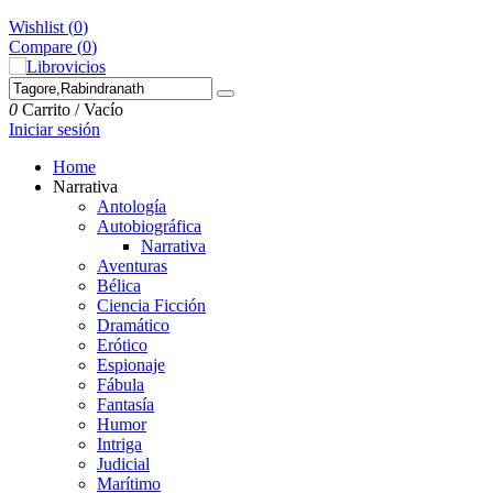
Wishlist (
0
)
Compare (
0
)
0
Carrito
/
Vacío
Iniciar sesión
Home
Narrativa
Antología
Autobiográfica
Narrativa
Aventuras
Bélica
Ciencia Ficción
Dramático
Erótico
Espionaje
Fábula
Fantasía
Humor
Intriga
Judicial
Marítimo