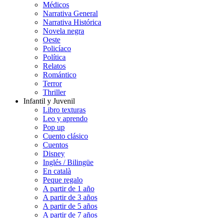
Médicos
Narrativa General
Narrativa Histórica
Novela negra
Oeste
Policíaco
Política
Relatos
Romántico
Terror
Thriller
Infantil y Juvenil
Libro texturas
Leo y aprendo
Pop up
Cuento clásico
Cuentos
Disney
Inglés / Bilingüe
En català
Peque regalo
A partir de 1 año
A partir de 3 años
A partir de 5 años
A partir de 7 años