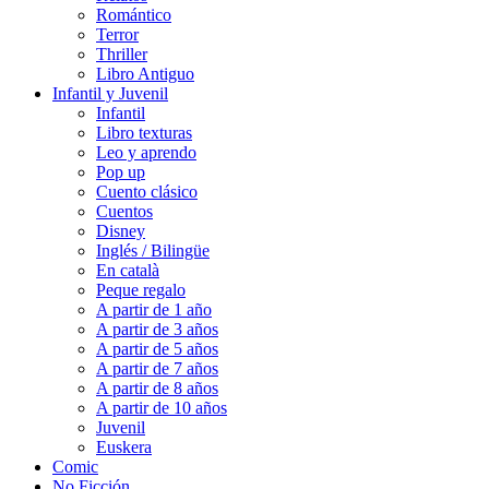
Romántico
Terror
Thriller
Libro Antiguo
Infantil y Juvenil
Infantil
Libro texturas
Leo y aprendo
Pop up
Cuento clásico
Cuentos
Disney
Inglés / Bilingüe
En català
Peque regalo
A partir de 1 año
A partir de 3 años
A partir de 5 años
A partir de 7 años
A partir de 8 años
A partir de 10 años
Juvenil
Euskera
Comic
No Ficción