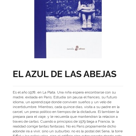
EL AZUL DE LAS ABEJAS
Es el año 1978, en La Plata. Una niña espera encontrarse con su
madre, exiliada en Paris. Estudia sin pausa el frances, su futuro
idioma, un aprendizaje donde conviven sueños y un velo de
incertidumbre. Mientras, cada quince dias, visita a su padre en la
carcel; un preso politico en tiempos de la dictadura. El tambien la
prepara para el viaje, y le recuerda que mantendran la relacion a
traves de cartas. Cuando a principios de 1979 llega a Francia, la
realidad corrige tantas fantasias. No es Paris propiamente dicho
adonde ira a vivir, sino un suburbio; no es la postal del Sena, la torre