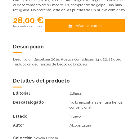
Eiffel y las callejuelas, sino el edificio algo extravagante donde esta
el departamento de su madre. Es, comprende de golpe, una niña
refugiada. No obstante, esta en las puertas de un nuevo comienzo.
28,00 €
Añadir al carrito
Impuestos incluidos
Descripción
Descripción:Barcelona 2015. Rústica con solapas. 14 x 22. 125 pag.
Traducción del francés de Leopoldo Brizuela.
Detalles del producto
Editorial
Edhasa
Descatalogado
No lo encontraras en una tienda
convencional
Estado
Nuevo
Autor
Alcoba,Laura
Colección
Novela Edhasa