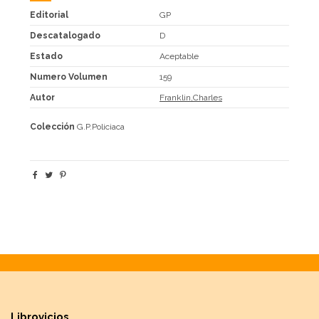
Editorial
GP
Descatalogado
D
Estado
Aceptable
Numero Volumen
159
Autor
Franklin,Charles
Colección
G.P.Policiaca
Librovicios