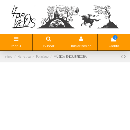
0
Menu
Buscar
Iniciar sesión
Carrito
Inicio
Narrativa
Policíaco
MÚSICA ENCUBRIDORA