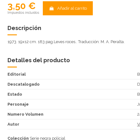
3,50 €
Añadir al carrito
Impuestos incluidos
Descripción
1973. 19x12 cm. 183 pag.Leves roces.. Traducción: M. A. Peralta.
Detalles del producto
Editorial
B
Descatalogado
Estado
B
Personaje
J
Numero Volumen
2
Autor
V
Colección
Serie negra policial