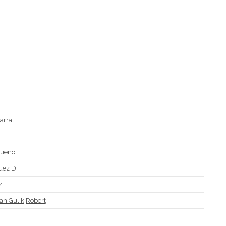
arral
D
ueno
uez Di
4
an Gulik,Robert