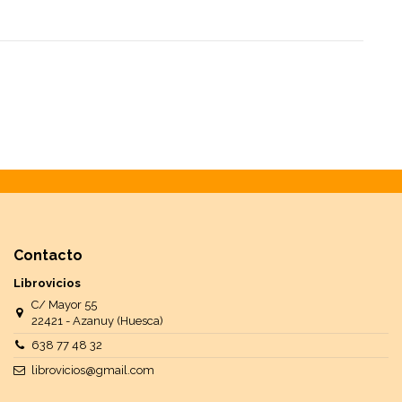
Contacto
Librovicios
C/ Mayor 55
22421 - Azanuy (Huesca)
638 77 48 32
librovicios@gmail.com