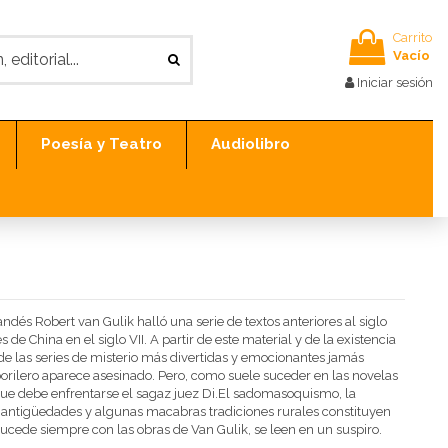
Carrito
Vacío
Iniciar sesión
Poesía y Teatro
Audiolibro
ndés Robert van Gulik halló una serie de textos anteriores al siglo
 de China en el siglo VII. A partir de este material y de la existencia
 de las series de misterio más divertidas y emocionantes jamás
mborilero aparece asesinado. Pero, como suele suceder en las novelas
al que debe enfrentarse el sagaz juez Di.El sadomasoquismo, la
 de antigüedades y algunas macabras tradiciones rurales constituyen
ucede siempre con las obras de Van Gulik, se leen en un suspiro.