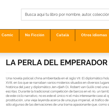
Comic
No Ficción
Català
Otros idiomas
LA PERLA DEL EMPERADOR
Una novela policial china ambientada en el siglo VII. El diplomático hola
XVIII, en los que se narraban varios misterios situados en diversos lugares
histórica del juez y diplomático Jen-djieh Di, Robert van Gulik creó una
escritas. Durante la tradicional competición de barcos en el río, un ta
de este ciclo narrativo, no es este el único ni el más interesante caso 
prostitución, una vieja leyenda acerca de una joya imperial, el tráfico
sólo algunas de las derivaciones de una trama apasionante que, como s