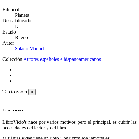
Editorial
Planeta
Descatalogado
D
Estado
Bueno
Autor
Salado,Manuel
Colección
Autores españoles e hispanoamericanos
Tap to zoom
×
Librovicios
LibroVicio's nace por varios motivos pero el principal, es cubrir las
necesidades del lector y del libro.
¿Cuántas vidas tiene un libro? los libros son inmortales.