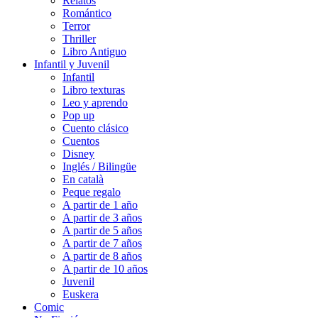
Relatos
Romántico
Terror
Thriller
Libro Antiguo
Infantil y Juvenil
Infantil
Libro texturas
Leo y aprendo
Pop up
Cuento clásico
Cuentos
Disney
Inglés / Bilingüe
En català
Peque regalo
A partir de 1 año
A partir de 3 años
A partir de 5 años
A partir de 7 años
A partir de 8 años
A partir de 10 años
Juvenil
Euskera
Comic