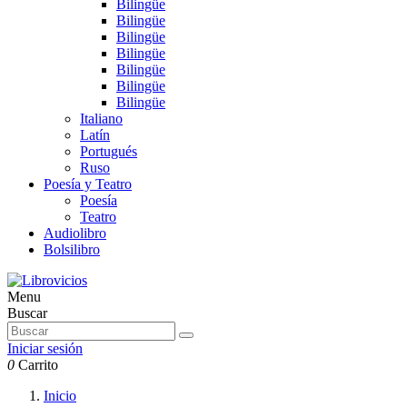
Bilingüe
Bilingüe
Bilingüe
Bilingüe
Bilingüe
Bilingüe
Bilingüe
Italiano
Latín
Portugués
Ruso
Poesía y Teatro
Poesía
Teatro
Audiolibro
Bolsilibro
Menu
Buscar
Iniciar sesión
0
Carrito
Inicio