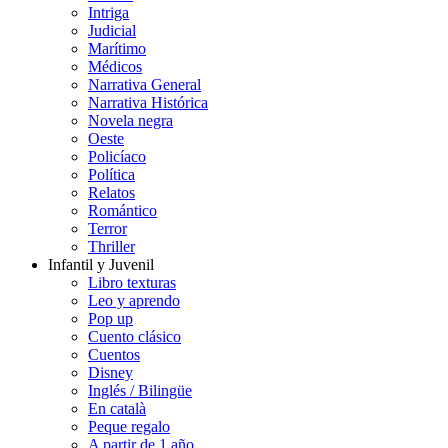
Intriga
Judicial
Marítimo
Médicos
Narrativa General
Narrativa Histórica
Novela negra
Oeste
Policíaco
Política
Relatos
Romántico
Terror
Thriller
Infantil y Juvenil
Libro texturas
Leo y aprendo
Pop up
Cuento clásico
Cuentos
Disney
Inglés / Bilingüe
En català
Peque regalo
A partir de 1 año