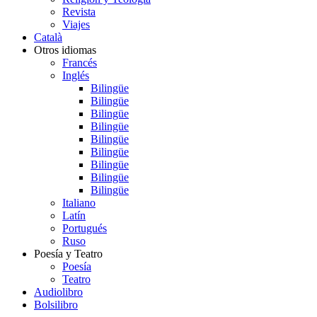
Revista
Viajes
Català
Otros idiomas
Francés
Inglés
Bilingüe
Bilingüe
Bilingüe
Bilingüe
Bilingüe
Bilingüe
Bilingüe
Bilingüe
Bilingüe
Italiano
Latín
Portugués
Ruso
Poesía y Teatro
Poesía
Teatro
Audiolibro
Bolsilibro