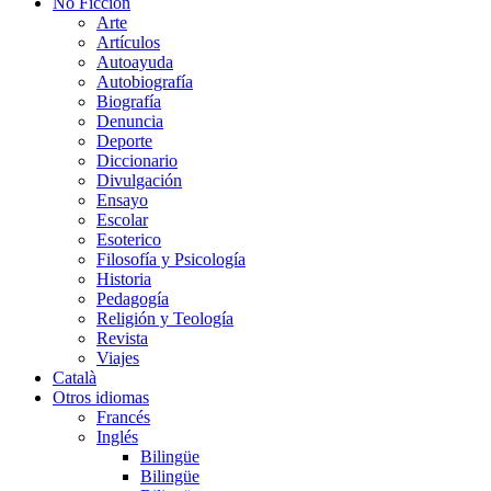
No Ficción
Arte
Artículos
Autoayuda
Autobiografía
Biografía
Denuncia
Deporte
Diccionario
Divulgación
Ensayo
Escolar
Esoterico
Filosofía y Psicología
Historia
Pedagogía
Religión y Teología
Revista
Viajes
Català
Otros idiomas
Francés
Inglés
Bilingüe
Bilingüe