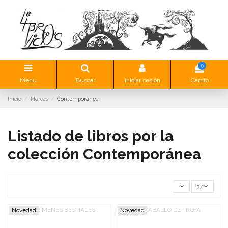
0
Menu
Buscar
Iniciar sesión
Carrito
Inicio
Marcas
Contemporánea
Listado de libros por la
colección Contemporánea
37
Novedad
Novedad