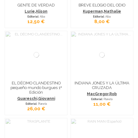
GENTE DE VERDAD
BREVE ELOGIO DEL ODIO
Lurie,Alison
Kuperman,Nathalie
Editorial
: Alba
Editorial
: Alba
12,50 €
8,00 €
EL DÉCIMO CLANDESTINO
INDIANA JONES Y LA ÚLTIMA
pequeño mundo burgues 1ª
CRUZADA
Edición
MacGregor,Rob
Guareschi,Giovanni
Editorial
: Planeta
11,00 €
Editorial
: Planeta
26,00 €