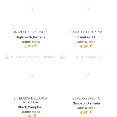
CRÍMENES BESTIALES
CABALLO DE TROYA
Highsmith,Patricia
Benítez,J.J.
Editorial
: Planeta
Editorial
: Planeta
3,00 €
4,50 €
EN BUSCA DEL ARCA
ESPEJO ESPEJITO
PERDIDA
Simpson,Pamela
Black,Campbell
Editorial
: Planeta
4,50 €
Editorial
: Planeta
3,50 €