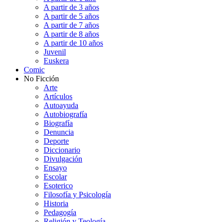
A partir de 3 años
A partir de 5 años
A partir de 7 años
A partir de 8 años
A partir de 10 años
Juvenil
Euskera
Comic
No Ficción
Arte
Artículos
Autoayuda
Autobiografía
Biografía
Denuncia
Deporte
Diccionario
Divulgación
Ensayo
Escolar
Esoterico
Filosofía y Psicología
Historia
Pedagogía
Religión y Teología