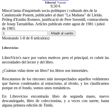
Editorial
: Transtir
9,50 €
Miscel lania d'inquietuds socio-politiques i culturals des de la
Catalunyade Ponent, publicades al diari "La Mañana" de Lleida.
Pròleg d'Emilio Romero, justificació de Pere Serentill, contracoberta
de Josep Tarradellas. Artícles publicats entre agost de 1981 i juliol
de 1983.
Añadir al carrito
Mostrando 1-8 de 8 artículo(s)
Librovicios
LibroVicio's nace por varios motivos pero el principal, es cubrir las
necesidades del lector y del libro.
¿Cuántas vidas tiene un libro? los libros son inmortales.
Rescatamos de los rincones más insospechados aquellos volúmenes
que fueron condenados al ostracismo, al olvido, y los clasificamos
porque en el fondo, somos unos románticos.
En Librovicios encontrarás libro de segunda mano, nuevo
descatalogado, libro de coleccionista, y a veces con suerte, hasta
alguna primera edición de Tintín.