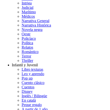
Intriga
Judicial
Marítimo
Médicos
Narrativa General
Narrativa Histórica
Novela negra
Oeste
Policíaco
Política
Relatos
Romántico
Terror
Thriller
Infantil y Juvenil
Libro texturas
Leo y aprendo
Pop up
Cuento clásico
Cuentos
Disney
Inglés / Bilingüe
En català
Peque regalo
A partir de 1 año