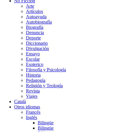
No Ficción
Arte
Artículos
Autoayuda
Autobiografía
Biografía
Denuncia
Deporte
Diccionario
Divulgación
Ensayo
Escolar
Esoterico
Filosofía y Psicología
Historia
Pedagogía
Religión y Teología
Revista
Viajes
Català
Otros idiomas
Francés
Inglés
Bilingüe
Bilingüe