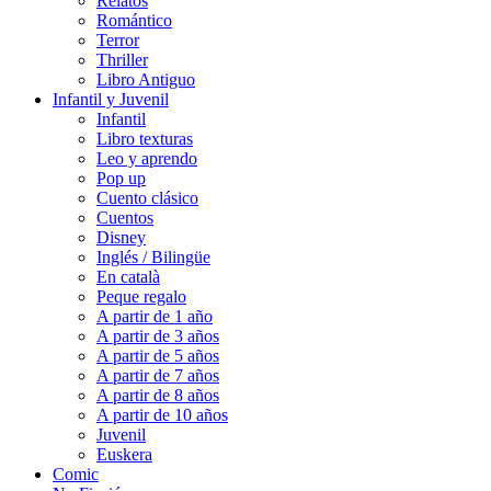
Relatos
Romántico
Terror
Thriller
Libro Antiguo
Infantil y Juvenil
Infantil
Libro texturas
Leo y aprendo
Pop up
Cuento clásico
Cuentos
Disney
Inglés / Bilingüe
En català
Peque regalo
A partir de 1 año
A partir de 3 años
A partir de 5 años
A partir de 7 años
A partir de 8 años
A partir de 10 años
Juvenil
Euskera
Comic