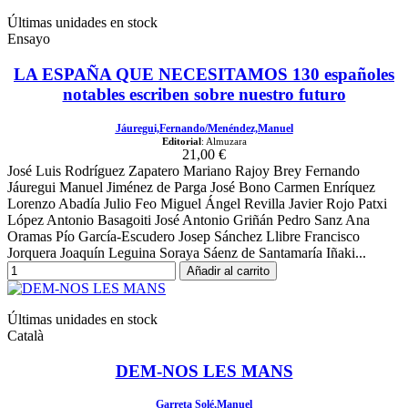
Últimas unidades en stock
Ensayo
LA ESPAÑA QUE NECESITAMOS 130 españoles
notables escriben sobre nuestro futuro
Jáuregui,Fernando/Menéndez,Manuel
Editorial
: Almuzara
21,00 €
José Luis Rodríguez Zapatero Mariano Rajoy Brey Fernando
Jáuregui Manuel Jiménez de Parga José Bono Carmen Enríquez
Lorenzo Abadía Julio Feo Miguel Ángel Revilla Javier Rojo Patxi
López Antonio Basagoiti José Antonio Griñán Pedro Sanz Ana
Oramas Pío García-Escudero Josep Sánchez Llibre Francisco
Jorquera Joaquín Leguina Soraya Sáenz de Santamaría Iñaki...
Añadir al carrito
Últimas unidades en stock
Català
DEM-NOS LES MANS
Garreta Solé,Manuel