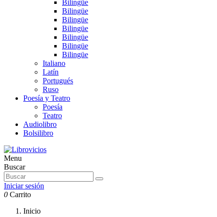
Bilingüe
Bilingüe
Bilingüe
Bilingüe
Bilingüe
Bilingüe
Bilingüe
Italiano
Latín
Portugués
Ruso
Poesía y Teatro
Poesía
Teatro
Audiolibro
Bolsilibro
Menu
Buscar
Iniciar sesión
0
Carrito
Inicio