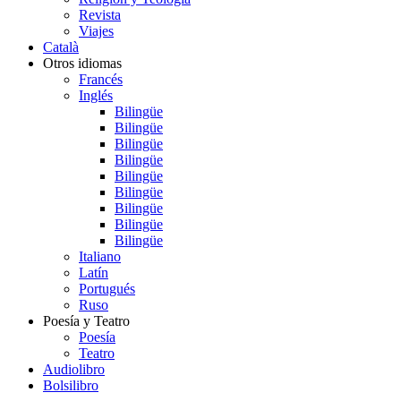
Revista
Viajes
Català
Otros idiomas
Francés
Inglés
Bilingüe
Bilingüe
Bilingüe
Bilingüe
Bilingüe
Bilingüe
Bilingüe
Bilingüe
Bilingüe
Italiano
Latín
Portugués
Ruso
Poesía y Teatro
Poesía
Teatro
Audiolibro
Bolsilibro